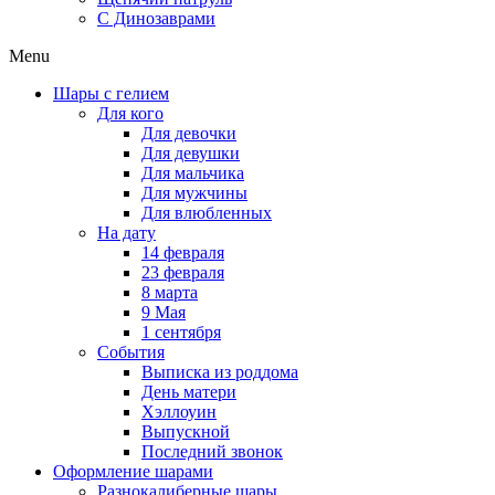
C Динозаврами
Menu
Шары с гелием
Для кого
Для девочки
Для девушки
Для мальчика
Для мужчины
Для влюбленных
На дату
14 февраля
23 февраля
8 марта
9 Мая
1 сентября
События
Выписка из роддома
День матери
Хэллоуин
Выпускной
Последний звонок
Оформление шарами
Разнокалиберные шары