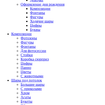
Девочке
Оформление дня рождения
Композиции
Фонтаны
Фигуры
Ходячие шары
Цифры
Буквы
Композиции
Фотозоны
Фигуры
Фонтаны
Для фотосессии
Стойки
Коробка сюрприз
Цифры
Панно
Цветы
С животными
Шары под потолок
Большие шары
С приколами
Хром
Агаты
Букеты