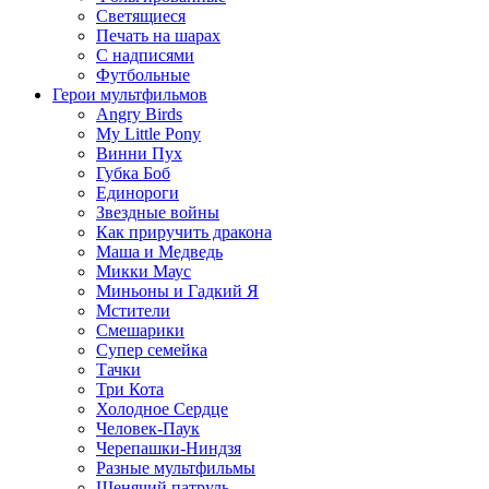
Светящиеся
Печать на шарах
С надписями
Футбольные
Герои мультфильмов
Angry Birds
My Little Pony
Винни Пух
Губка Боб
Единороги
Звездные войны
Как приручить дракона
Маша и Медведь
Микки Маус
Миньоны и Гадкий Я
Мстители
Смешарики
Супер семейка
Тачки
Три Кота
Холодное Сердце
Человек-Паук
Черепашки-Ниндзя
Разные мультфильмы
Щенячий патруль