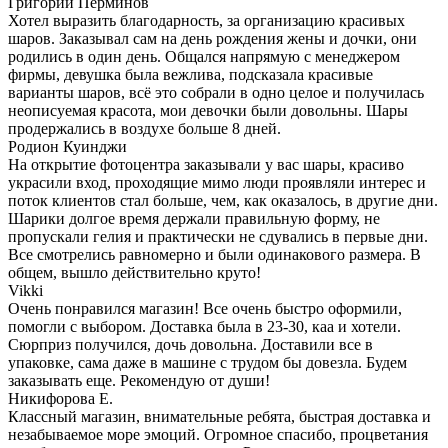
Григорий Перминов
Хотел выразить благодарность, за организацию красивых
шаров. Заказывал сам на день рождения жены и дочки, они
родились в один день. Общался напрямую с менеджером
фирмы, девушка была вежлива, подсказала красивые
варианты шаров, всё это собрали в одно целое и получилась
неописуемая красота, мои девочки были довольны. Шары
продержались в воздухе больше 8 дней.
Родион Куинджи
На открытие фотоцентра заказывали у вас шары, красиво
украсили вход, проходящие мимо люди проявляли интерес и
поток клиентов стал больше, чем, как оказалось, в другие дни.
Шарики долгое время держали правильную форму, не
пропускали гелия и практически не сдувались в первые дни.
Все смотрелись равномерно и были одинакового размера. В
общем, вышло действительно круто!
Vikki
Очень понравился магазин! Все очень быстро оформили,
помогли с выбором. Доставка была в 23-30, каа и хотели.
Сюрприз получился, дочь довольна. Доставили все в
упаковке, сама даже в машине с трудом бы довезла. Будем
заказывать еще. Рекомендую от души!
Никифорова Е.
Классный магазин, внимательные ребята, быстрая доставка и
незабываемое море эмоций. Огромное спасибо, процветания