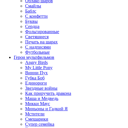
Облако шаров
Смайлы
Баблс
С конфетти
Буквы
Сердца
Фольгированные
Светящиеся
Печать на шарах
С надписями
Футбольные
Герои мультфильмов
Angry Birds
My Little Pony
Винни Пух
Губка Боб
Единороги
Звездные войны
Как приручить дракона
Маша и Медведь
Микки Маус
Миньоны и Гадкий Я
Мстители
Смешарики
Супер семейка