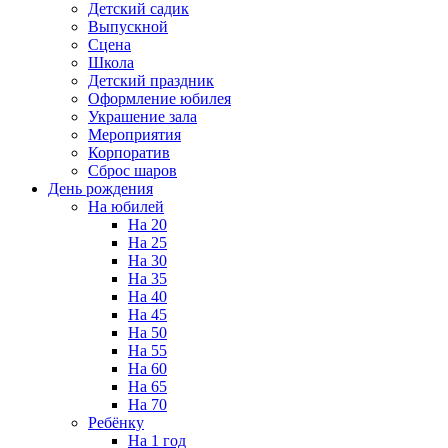
Детский садик
Выпускной
Сцена
Школа
Детский праздник
Оформление юбилея
Украшение зала
Мероприятия
Корпоратив
Сброс шаров
День рождения
На юбилей
На 20
На 25
На 30
На 35
На 40
На 45
На 50
На 55
На 60
На 65
На 70
Ребёнку
На 1 год