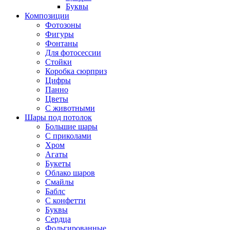
Буквы
Композиции
Фотозоны
Фигуры
Фонтаны
Для фотосессии
Стойки
Коробка сюрприз
Цифры
Панно
Цветы
С животными
Шары под потолок
Большие шары
С приколами
Хром
Агаты
Букеты
Облако шаров
Смайлы
Баблс
С конфетти
Буквы
Сердца
Фольгированные