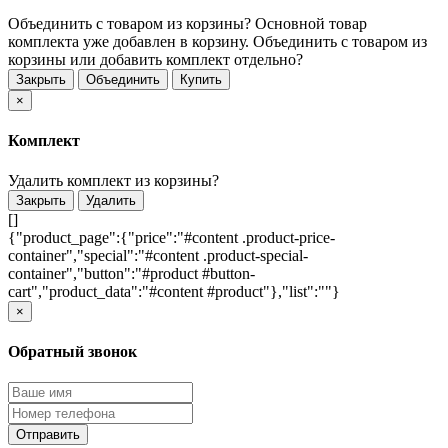
Объединить с товаром из корзины?
Основной товар
комплекта уже добавлен в корзину. Объединить с товаром из
корзины или добавить комплект отдельно?
Закрыть
Объединить
Купить
×
Комплект
Удалить комплект из корзины?
Закрыть
Удалить
[]
{"product_page":{"price":"#content .product-price-
container","special":"#content .product-special-
container","button":"#product #button-
cart","product_data":"#content #product"},"list":""}
×
Обратный звонок
Отправить