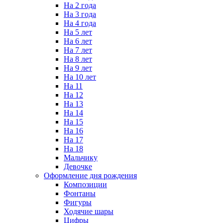
На 2 года
На 3 года
На 4 года
На 5 лет
На 6 лет
На 7 лет
На 8 лет
На 9 лет
На 10 лет
На 11
На 12
На 13
На 14
На 15
На 16
На 17
На 18
Мальчику
Девочке
Оформление дня рождения
Композиции
Фонтаны
Фигуры
Ходячие шары
Цифры