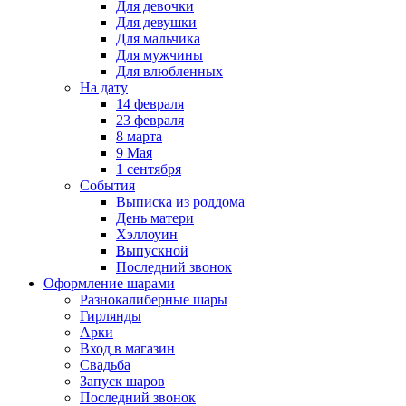
Для девочки
Для девушки
Для мальчика
Для мужчины
Для влюбленных
На дату
14 февраля
23 февраля
8 марта
9 Мая
1 сентября
События
Выписка из роддома
День матери
Хэллоуин
Выпускной
Последний звонок
Оформление шарами
Разнокалиберные шары
Гирлянды
Арки
Вход в магазин
Свадьба
Запуск шаров
Последний звонок