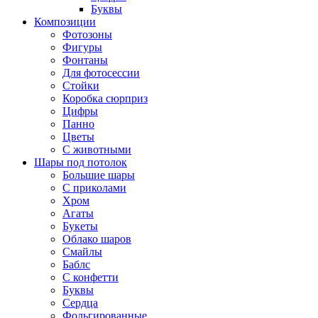
Буквы
Композиции
Фотозоны
Фигуры
Фонтаны
Для фотосессии
Стойки
Коробка сюрприз
Цифры
Панно
Цветы
С животными
Шары под потолок
Большие шары
С приколами
Хром
Агаты
Букеты
Облако шаров
Смайлы
Баблс
С конфетти
Буквы
Сердца
Фольгированные