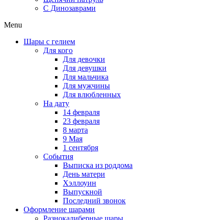
C Динозаврами
Menu
Шары с гелием
Для кого
Для девочки
Для девушки
Для мальчика
Для мужчины
Для влюбленных
На дату
14 февраля
23 февраля
8 марта
9 Мая
1 сентября
События
Выписка из роддома
День матери
Хэллоуин
Выпускной
Последний звонок
Оформление шарами
Разнокалиберные шары