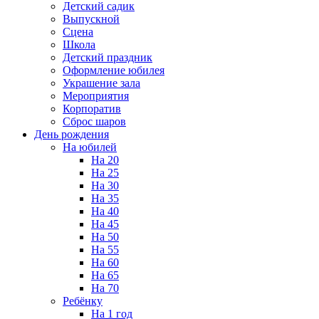
Детский садик
Выпускной
Сцена
Школа
Детский праздник
Оформление юбилея
Украшение зала
Мероприятия
Корпоратив
Сброс шаров
День рождения
На юбилей
На 20
На 25
На 30
На 35
На 40
На 45
На 50
На 55
На 60
На 65
На 70
Ребёнку
На 1 год