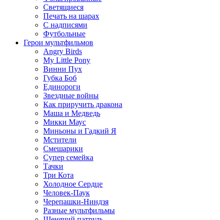
Светящиеся
Печать на шарах
С надписями
Футбольные
Герои мультфильмов
Angry Birds
My Little Pony
Винни Пух
Губка Боб
Единороги
Звездные войны
Как приручить дракона
Маша и Медведь
Микки Маус
Миньоны и Гадкий Я
Мстители
Смешарики
Супер семейка
Тачки
Три Кота
Холодное Сердце
Человек-Паук
Черепашки-Ниндзя
Разные мультфильмы
Щенячий патруль