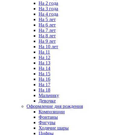
На 2 года
На 3 года
На 4 года
На 5 лет
На 6 лет
На 7 лет
На 8 лет
На 9 лет
На 10 лет
На 11
На 12
На 13
На 14
На 15
На 16
На 17
На 18
Мальчику
Девочке
Оформление дня рождения
Композиции
Фонтаны
Фигуры
Ходячие шары
Цифры