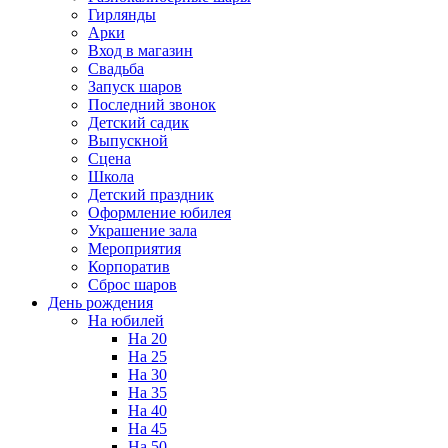
Гирлянды
Арки
Вход в магазин
Свадьба
Запуск шаров
Последний звонок
Детский садик
Выпускной
Сцена
Школа
Детский праздник
Оформление юбилея
Украшение зала
Мероприятия
Корпоратив
Сброс шаров
День рождения
На юбилей
На 20
На 25
На 30
На 35
На 40
На 45
На 50