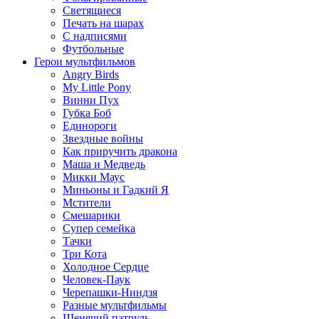
Светящиеся
Печать на шарах
С надписями
Футбольные
Герои мультфильмов
Angry Birds
My Little Pony
Винни Пух
Губка Боб
Единороги
Звездные войны
Как приручить дракона
Маша и Медведь
Микки Маус
Миньоны и Гадкий Я
Мстители
Смешарики
Супер семейка
Тачки
Три Кота
Холодное Сердце
Человек-Паук
Черепашки-Ниндзя
Разные мультфильмы
Щенячий патруль