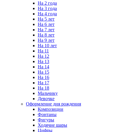
На 2 года
На 3 года
На 4 года
На 5 лет
На 6 лет
На 7 лет
На 8 лет
На 9 лет
На 10 лет
На 11
На 12
На 13
На 14
На 15
На 16
На 17
На 18
Мальчику
Девочке
Оформление дня рождения
Композиции
Фонтаны
Фигуры
Ходячие шары
Цифры