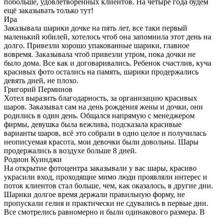
побольше, удовлетворенных клиентов. На четыре года будем
ещё заказывать только тут!
Ира
Заказывала шарики дочке на пять лет, все таки первый
маленький юбилей, хотелось чтоб она запомнила этот день на
долго. Привезли хорошо упакованные шарики, главное
вовремя. Заказывала чтоб привезли утром, пока дочки не
было дома. Все как и договаривались. Ребенок счастлив, куча
красивых фото остались на память, шарики продержались
девять дней, не плохо.
Григорий Перминов
Хотел выразить благодарность, за организацию красивых
шаров. Заказывал сам на день рождения жены и дочки, они
родились в один день. Общался напрямую с менеджером
фирмы, девушка была вежлива, подсказала красивые
варианты шаров, всё это собрали в одно целое и получилась
неописуемая красота, мои девочки были довольны. Шары
продержались в воздухе больше 8 дней.
Родион Куинджи
На открытие фотоцентра заказывали у вас шары, красиво
украсили вход, проходящие мимо люди проявляли интерес и
поток клиентов стал больше, чем, как оказалось, в другие дни.
Шарики долгое время держали правильную форму, не
пропускали гелия и практически не сдувались в первые дни.
Все смотрелись равномерно и были одинакового размера. В