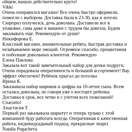
общем, вышло действительно круто!
Vikki
Очень понравился магазин! Все очень быстро оформили,
помогли с выбором. Доставка была в 23-30, каа и хотели.
Сюрприз получился, дочь довольна. Доставили все в
упаковке, сама даже в машине с трудом бы довезла. Будем
заказывать еще. Рекомендую от души!
Никифорова Е.
Классный магазин, внимательные ребята, быстрая доставка и
незабываемое море эмоций. Огромное спасибо, процветания
и побольше довольных клиентов. Рекомендую
Елена Павлова
Заказала вот такой замечательный набор для дочки подруги.
Очень порадовала оперативность и большой ассортимент! Вау
эффект обеспечен! Ребёнок прыгал до потолка
Ирина К.
Заказывала набор шариков и цифры на 10-летие сына. Всем
осталась довольна, не говоря уже о восторге ребенка.
Доставка в срок, все четко и с учетом всех пожеланий!
Спасибо!
Анастасия Т.
Первый раз заказывала шарытут и теперь трлько с этой
компанией буду работать всегда. Оперативная и качественная
работа, индивидуадьный подход, прекрасные люди)
Natalia Pugacheva