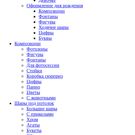
Девочке
Оформление дня рождения
Композиции
Фонтаны
Фигуры
Ходячие шары
Цифры
Буквы
Композиции
Фотозоны
Фигуры
Фонтаны
Для фотосессии
Стойки
Коробка сюрприз
Цифры
Панно
Цветы
С животными
Шары под потолок
Большие шары
С приколами
Хром
Агаты
Букеты