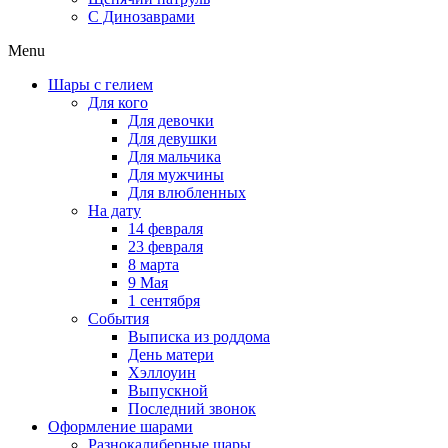
C Динозаврами
Menu
Шары с гелием
Для кого
Для девочки
Для девушки
Для мальчика
Для мужчины
Для влюбленных
На дату
14 февраля
23 февраля
8 марта
9 Мая
1 сентября
События
Выписка из роддома
День матери
Хэллоуин
Выпускной
Последний звонок
Оформление шарами
Разнокалиберные шары