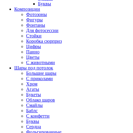
Буквы
Композиции
Фотозоны
Фигуры
Фонтаны
Для фотосессии
Стойки
Коробка сюрприз
Цифры
Панно
Цветы
С животными
Шары под потолок
Большие шары
С приколами
Хром
Агаты
Букеты
Облако шаров
Смайлы
Баблс
С конфетти
Буквы
Сердца
Фольгированные