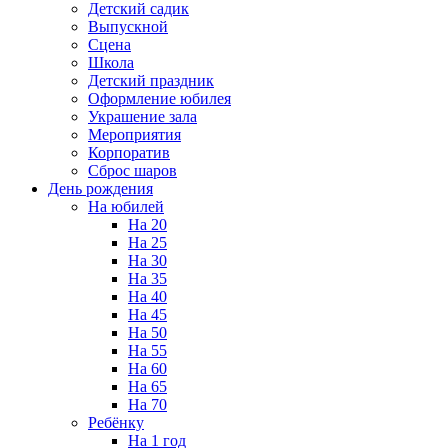
Детский садик
Выпускной
Сцена
Школа
Детский праздник
Оформление юбилея
Украшение зала
Мероприятия
Корпоратив
Сброс шаров
День рождения
На юбилей
На 20
На 25
На 30
На 35
На 40
На 45
На 50
На 55
На 60
На 65
На 70
Ребёнку
На 1 год