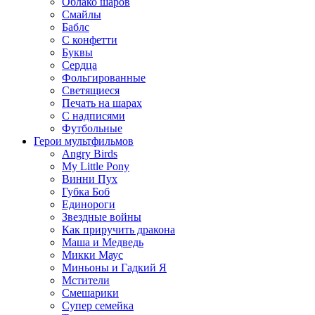
Облако шаров
Смайлы
Баблс
С конфетти
Буквы
Сердца
Фольгированные
Светящиеся
Печать на шарах
С надписями
Футбольные
Герои мультфильмов
Angry Birds
My Little Pony
Винни Пух
Губка Боб
Единороги
Звездные войны
Как приручить дракона
Маша и Медведь
Микки Маус
Миньоны и Гадкий Я
Мстители
Смешарики
Супер семейка