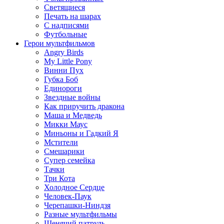
Светящиеся
Печать на шарах
С надписями
Футбольные
Герои мультфильмов
Angry Birds
My Little Pony
Винни Пух
Губка Боб
Единороги
Звездные войны
Как приручить дракона
Маша и Медведь
Микки Маус
Миньоны и Гадкий Я
Мстители
Смешарики
Супер семейка
Тачки
Три Кота
Холодное Сердце
Человек-Паук
Черепашки-Ниндзя
Разные мультфильмы
Щенячий патруль