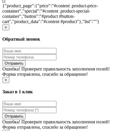
[]
{"product_page":{"price":"#content .product-price-
container","special":"#content .product-special-
container","button":"#product #button-
cart","product_data":"#content #product"},"list":""}
×
Обратный звонок
Отправить
Ошибка! Проверьте правильность заполнения полей!
Форма отправлена, спасибо за обращение!
×
Заказ в 1 клик
Отправить
Ошибка! Проверьте правильность заполнения полей!
Форма отправлена, спасибо за обращение!