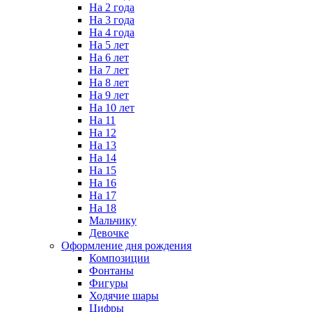
На 2 года
На 3 года
На 4 года
На 5 лет
На 6 лет
На 7 лет
На 8 лет
На 9 лет
На 10 лет
На 11
На 12
На 13
На 14
На 15
На 16
На 17
На 18
Мальчику
Девочке
Оформление дня рождения
Композиции
Фонтаны
Фигуры
Ходячие шары
Цифры