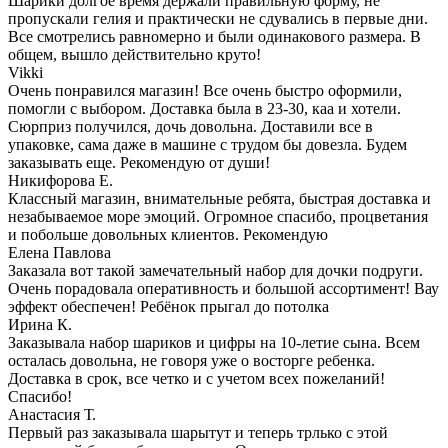
Шарики долгое время держали правильную форму, не
пропускали гелия и практически не сдувались в первые дни.
Все смотрелись равномерно и были одинакового размера. В
общем, вышло действительно круто!
Vikki
Очень понравился магазин! Все очень быстро оформили,
помогли с выбором. Доставка была в 23-30, каа и хотели.
Сюрприз получился, дочь довольна. Доставили все в
упаковке, сама даже в машине с трудом бы довезла. Будем
заказывать еще. Рекомендую от души!
Никифорова Е.
Классный магазин, внимательные ребята, быстрая доставка и
незабываемое море эмоций. Огромное спасибо, процветания
и побольше довольных клиентов. Рекомендую
Елена Павлова
Заказала вот такой замечательный набор для дочки подруги.
Очень порадовала оперативность и большой ассортимент! Вау
эффект обеспечен! Ребёнок прыгал до потолка
Ирина К.
Заказывала набор шариков и цифры на 10-летие сына. Всем
осталась довольна, не говоря уже о восторге ребенка.
Доставка в срок, все четко и с учетом всех пожеланий!
Спасибо!
Анастасия Т.
Первый раз заказывала шарытут и теперь трлько с этой