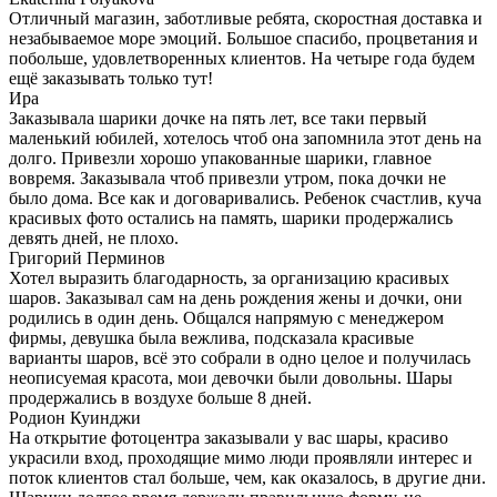
Отличный магазин, заботливые ребята, скоростная доставка и
незабываемое море эмоций. Большое спасибо, процветания и
побольше, удовлетворенных клиентов. На четыре года будем
ещё заказывать только тут!
Ира
Заказывала шарики дочке на пять лет, все таки первый
маленький юбилей, хотелось чтоб она запомнила этот день на
долго. Привезли хорошо упакованные шарики, главное
вовремя. Заказывала чтоб привезли утром, пока дочки не
было дома. Все как и договаривались. Ребенок счастлив, куча
красивых фото остались на память, шарики продержались
девять дней, не плохо.
Григорий Перминов
Хотел выразить благодарность, за организацию красивых
шаров. Заказывал сам на день рождения жены и дочки, они
родились в один день. Общался напрямую с менеджером
фирмы, девушка была вежлива, подсказала красивые
варианты шаров, всё это собрали в одно целое и получилась
неописуемая красота, мои девочки были довольны. Шары
продержались в воздухе больше 8 дней.
Родион Куинджи
На открытие фотоцентра заказывали у вас шары, красиво
украсили вход, проходящие мимо люди проявляли интерес и
поток клиентов стал больше, чем, как оказалось, в другие дни.