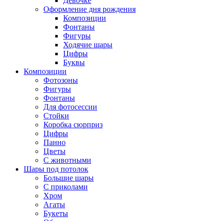
Девочке
Оформление дня рождения
Композиции
Фонтаны
Фигуры
Ходячие шары
Цифры
Буквы
Композиции
Фотозоны
Фигуры
Фонтаны
Для фотосессии
Стойки
Коробка сюрприз
Цифры
Панно
Цветы
С животными
Шары под потолок
Большие шары
С приколами
Хром
Агаты
Букеты