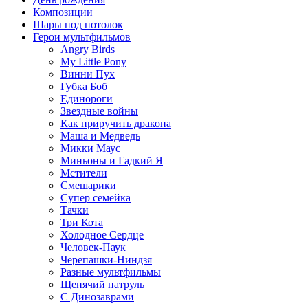
Композиции
Шары под потолок
Герои мультфильмов
Angry Birds
My Little Pony
Винни Пух
Губка Боб
Единороги
Звездные войны
Как приручить дракона
Маша и Медведь
Микки Маус
Миньоны и Гадкий Я
Мстители
Смешарики
Супер семейка
Тачки
Три Кота
Холодное Сердце
Человек-Паук
Черепашки-Ниндзя
Разные мультфильмы
Щенячий патруль
C Динозаврами