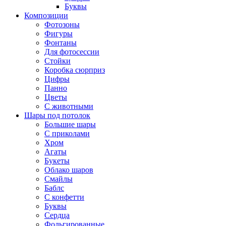
Буквы
Композиции
Фотозоны
Фигуры
Фонтаны
Для фотосессии
Стойки
Коробка сюрприз
Цифры
Панно
Цветы
С животными
Шары под потолок
Большие шары
С приколами
Хром
Агаты
Букеты
Облако шаров
Смайлы
Баблс
С конфетти
Буквы
Сердца
Фольгированные