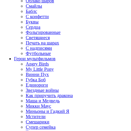
Облако шаров
Смайлы
Баблс
С конфетти
Буквы
Сердца
Фольгированные
Светящиеся
Печать на шарах
С надписями
Футбольные
Герои мультфильмов
Angry Birds
My Little Pony
Винни Пух
Губка Боб
Единороги
Звездные войны
Как приручить дракона
Маша и Медведь
Микки Маус
Миньоны и Гадкий Я
Мстители
Смешарики
Супер семейка