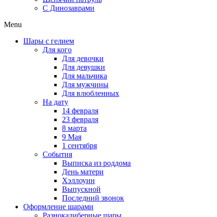
C Динозаврами
Menu
Шары с гелием
Для кого
Для девочки
Для девушки
Для мальчика
Для мужчины
Для влюбленных
На дату
14 февраля
23 февраля
8 марта
9 Мая
1 сентября
События
Выписка из роддома
День матери
Хэллоуин
Выпускной
Последний звонок
Оформление шарами
Разнокалиберные шары