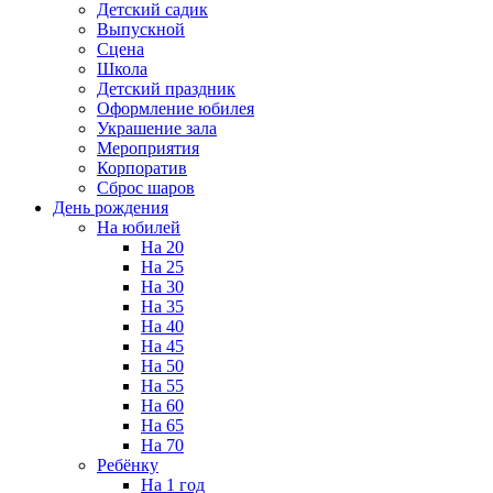
Детский садик
Выпускной
Сцена
Школа
Детский праздник
Оформление юбилея
Украшение зала
Мероприятия
Корпоратив
Сброс шаров
День рождения
На юбилей
На 20
На 25
На 30
На 35
На 40
На 45
На 50
На 55
На 60
На 65
На 70
Ребёнку
На 1 год