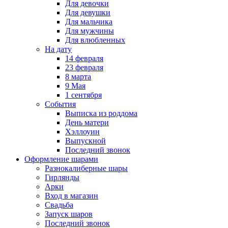
Для девочки
Для девушки
Для мальчика
Для мужчины
Для влюбленных
На дату
14 февраля
23 февраля
8 марта
9 Мая
1 сентября
События
Выписка из роддома
День матери
Хэллоуин
Выпускной
Последний звонок
Оформление шарами
Разнокалиберные шары
Гирлянды
Арки
Вход в магазин
Свадьба
Запуск шаров
Последний звонок