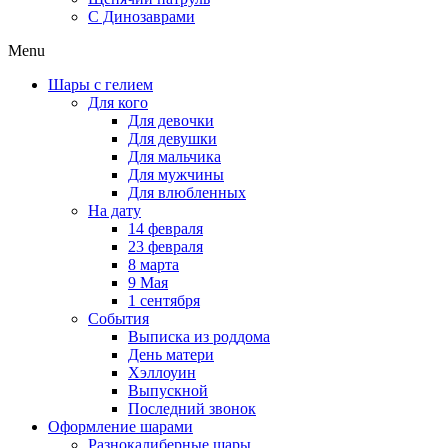
C Динозаврами
Menu
Шары с гелием
Для кого
Для девочки
Для девушки
Для мальчика
Для мужчины
Для влюбленных
На дату
14 февраля
23 февраля
8 марта
9 Мая
1 сентября
События
Выписка из роддома
День матери
Хэллоуин
Выпускной
Последний звонок
Оформление шарами
Разнокалиберные шары