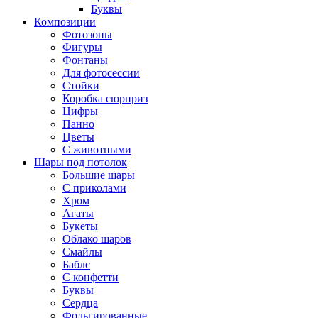
Буквы
Композиции
Фотозоны
Фигуры
Фонтаны
Для фотосессии
Стойки
Коробка сюрприз
Цифры
Панно
Цветы
С животными
Шары под потолок
Большие шары
С приколами
Хром
Агаты
Букеты
Облако шаров
Смайлы
Баблс
С конфетти
Буквы
Сердца
Фольгированные