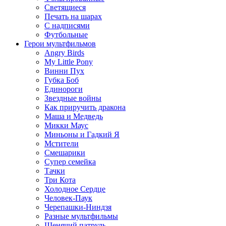
Светящиеся
Печать на шарах
С надписями
Футбольные
Герои мультфильмов
Angry Birds
My Little Pony
Винни Пух
Губка Боб
Единороги
Звездные войны
Как приручить дракона
Маша и Медведь
Микки Маус
Миньоны и Гадкий Я
Мстители
Смешарики
Супер семейка
Тачки
Три Кота
Холодное Сердце
Человек-Паук
Черепашки-Ниндзя
Разные мультфильмы
Щенячий патруль