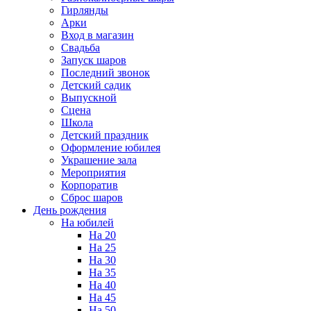
Гирлянды
Арки
Вход в магазин
Свадьба
Запуск шаров
Последний звонок
Детский садик
Выпускной
Сцена
Школа
Детский праздник
Оформление юбилея
Украшение зала
Мероприятия
Корпоратив
Сброс шаров
День рождения
На юбилей
На 20
На 25
На 30
На 35
На 40
На 45
На 50