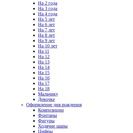
На 2 года
На 3 года
На 4 года
На 5 лет
На 6 лет
На 7 лет
На 8 лет
На 9 лет
На 10 лет
На 11
На 12
На 13
На 14
На 15
На 16
На 17
На 18
Мальчику
Девочке
Оформление дня рождения
Композиции
Фонтаны
Фигуры
Ходячие шары
Цифры