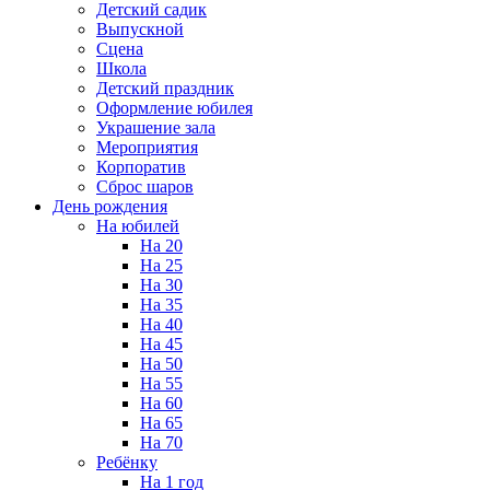
Детский садик
Выпускной
Сцена
Школа
Детский праздник
Оформление юбилея
Украшение зала
Мероприятия
Корпоратив
Сброс шаров
День рождения
На юбилей
На 20
На 25
На 30
На 35
На 40
На 45
На 50
На 55
На 60
На 65
На 70
Ребёнку
На 1 год