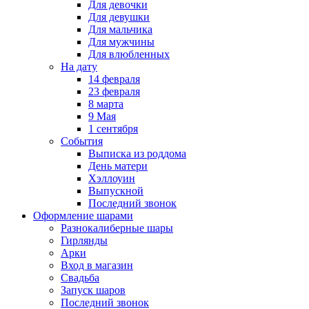
Для девочки
Для девушки
Для мальчика
Для мужчины
Для влюбленных
На дату
14 февраля
23 февраля
8 марта
9 Мая
1 сентября
События
Выписка из роддома
День матери
Хэллоуин
Выпускной
Последний звонок
Оформление шарами
Разнокалиберные шары
Гирлянды
Арки
Вход в магазин
Свадьба
Запуск шаров
Последний звонок