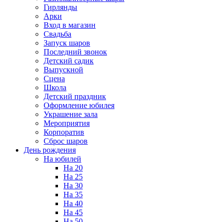
Гирлянды
Арки
Вход в магазин
Свадьба
Запуск шаров
Последний звонок
Детский садик
Выпускной
Сцена
Школа
Детский праздник
Оформление юбилея
Украшение зала
Мероприятия
Корпоратив
Сброс шаров
День рождения
На юбилей
На 20
На 25
На 30
На 35
На 40
На 45
На 50