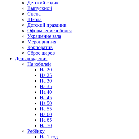
Детский садик
Выпускной
Сцена
Школа
Детский праздник
Оформление юбилея
Украшение зала
Мероприятия
Корпоратив
Сброс шаров
День рождения
На юбилей
На 20
На 25
На 30
На 35
На 40
На 45
На 50
На 55
На 60
На 65
На 70
Ребёнку
На 1 год