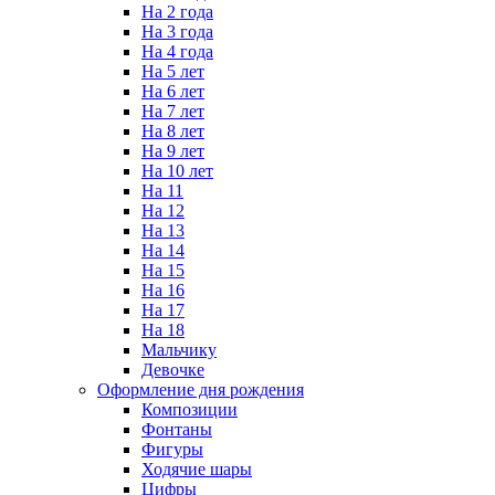
На 2 года
На 3 года
На 4 года
На 5 лет
На 6 лет
На 7 лет
На 8 лет
На 9 лет
На 10 лет
На 11
На 12
На 13
На 14
На 15
На 16
На 17
На 18
Мальчику
Девочке
Оформление дня рождения
Композиции
Фонтаны
Фигуры
Ходячие шары
Цифры