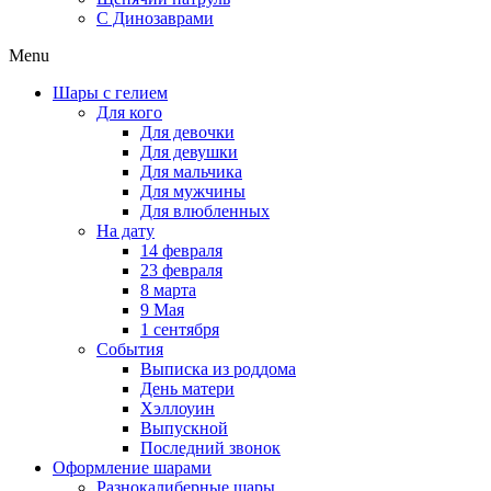
C Динозаврами
Menu
Шары с гелием
Для кого
Для девочки
Для девушки
Для мальчика
Для мужчины
Для влюбленных
На дату
14 февраля
23 февраля
8 марта
9 Мая
1 сентября
События
Выписка из роддома
День матери
Хэллоуин
Выпускной
Последний звонок
Оформление шарами
Разнокалиберные шары