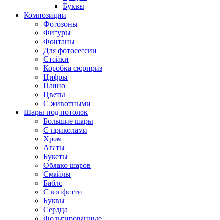
Буквы
Композиции
Фотозоны
Фигуры
Фонтаны
Для фотосессии
Стойки
Коробка сюрприз
Цифры
Панно
Цветы
С животными
Шары под потолок
Большие шары
С приколами
Хром
Агаты
Букеты
Облако шаров
Смайлы
Баблс
С конфетти
Буквы
Сердца
Фольгированные