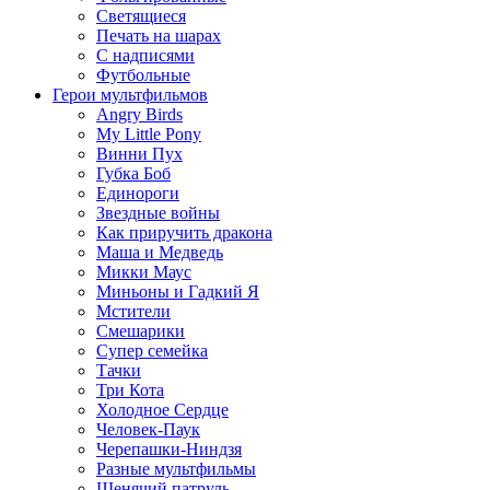
Светящиеся
Печать на шарах
С надписями
Футбольные
Герои мультфильмов
Angry Birds
My Little Pony
Винни Пух
Губка Боб
Единороги
Звездные войны
Как приручить дракона
Маша и Медведь
Микки Маус
Миньоны и Гадкий Я
Мстители
Смешарики
Супер семейка
Тачки
Три Кота
Холодное Сердце
Человек-Паук
Черепашки-Ниндзя
Разные мультфильмы
Щенячий патруль