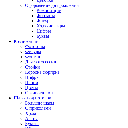
Девочке
Оформление дня рождения
Композиции
Фонтаны
Фигуры
Ходячие шары
Цифры
Буквы
Композиции
Фотозоны
Фигуры
Фонтаны
Для фотосессии
Стойки
Коробка сюрприз
Цифры
Панно
Цветы
С животными
Шары под потолок
Большие шары
С приколами
Хром
Агаты
Букеты