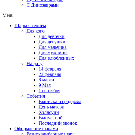
C Динозаврами
Menu
Шары с гелием
Для кого
Для девочки
Для девушки
Для мальчика
Для мужчины
Для влюбленных
На дату
14 февраля
23 февраля
8 марта
9 Мая
1 сентября
События
Выписка из роддома
День матери
Хэллоуин
Выпускной
Последний звонок
Оформление шарами
Разнокалиберные шары