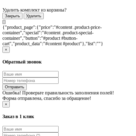
Удалить комплект из корзины?
Закрыть
Удалить
[]
{"product_page":{"price":"#content .product-price-
container","special":"#content .product-special-
container","button":"#product #button-
cart","product_data":"#content #product"},"list":""}
×
Обратный звонок
Отправить
Ошибка! Проверьте правильность заполнения полей!
Форма отправлена, спасибо за обращение!
×
Заказ в 1 клик