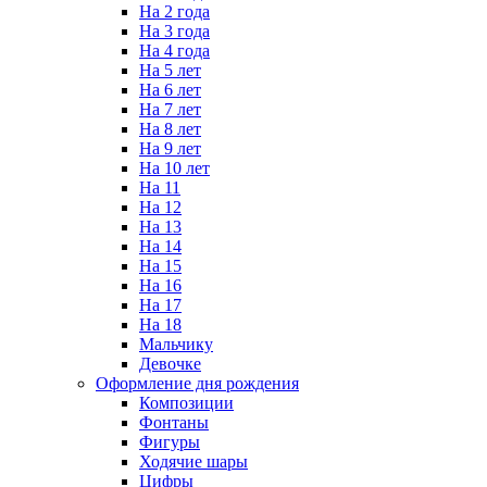
На 2 года
На 3 года
На 4 года
На 5 лет
На 6 лет
На 7 лет
На 8 лет
На 9 лет
На 10 лет
На 11
На 12
На 13
На 14
На 15
На 16
На 17
На 18
Мальчику
Девочке
Оформление дня рождения
Композиции
Фонтаны
Фигуры
Ходячие шары
Цифры