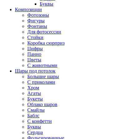
Буквы
Композиции
Фотозоны
Фигуры
Фонтаны
Для фотосессии
Стойки
Коробка сюрприз
Цифры
Панно
Цветы
С животными
Шары под потолок
Большие шары
С приколами
Хром
Агаты
Букеты
Облако шаров
Смайлы
Баблс
С конфетти
Буквы
Сердца
Фольгированные