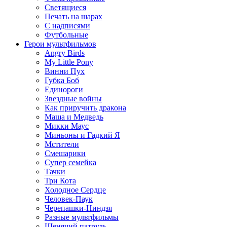
Светящиеся
Печать на шарах
С надписями
Футбольные
Герои мультфильмов
Angry Birds
My Little Pony
Винни Пух
Губка Боб
Единороги
Звездные войны
Как приручить дракона
Маша и Медведь
Микки Маус
Миньоны и Гадкий Я
Мстители
Смешарики
Супер семейка
Тачки
Три Кота
Холодное Сердце
Человек-Паук
Черепашки-Ниндзя
Разные мультфильмы
Щенячий патруль