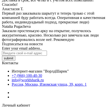
Доставка в срок, все четко и с учетом всех пожеланий!
Спасибо!
Анастасия Т.
Первый раз заказывала шарытут и теперь трлько с этой
компанией буду работать всегда. Оперативная и качественная
работа, индивидуадьный подход, прекрасные люди)
Natalia Pugacheva
Заказали простенькую арку на открытие, получилось
аккуратненько, красиво. Несколько раз замечала как люди
фотографировались возле неё. Рекомендую
Подписаться на новости
Enter your email address..
submit
Контакты
Интернет-магазин "ВорлдШарик"
+7 (966) 100-40-30
info@worldsharik.ru
Россия, Москва, Изюмская улица, 39, корп. 1
Личный кабинет