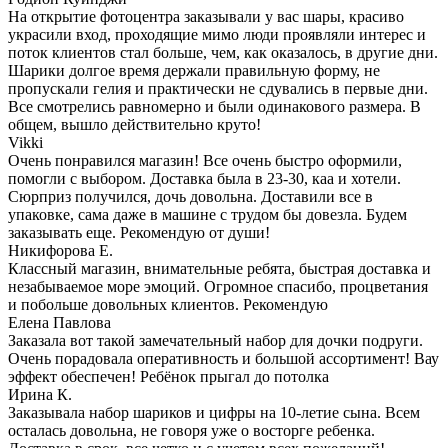
На открытие фотоцентра заказывали у вас шары, красиво
украсили вход, проходящие мимо люди проявляли интерес и
поток клиентов стал больше, чем, как оказалось, в другие дни.
Шарики долгое время держали правильную форму, не
пропускали гелия и практически не сдувались в первые дни.
Все смотрелись равномерно и были одинакового размера. В
общем, вышло действительно круто!
Vikki
Очень понравился магазин! Все очень быстро оформили,
помогли с выбором. Доставка была в 23-30, каа и хотели.
Сюрприз получился, дочь довольна. Доставили все в
упаковке, сама даже в машине с трудом бы довезла. Будем
заказывать еще. Рекомендую от души!
Никифорова Е.
Классный магазин, внимательные ребята, быстрая доставка и
незабываемое море эмоций. Огромное спасибо, процветания
и побольше довольных клиентов. Рекомендую
Елена Павлова
Заказала вот такой замечательный набор для дочки подруги.
Очень порадовала оперативность и большой ассортимент! Вау
эффект обеспечен! Ребёнок прыгал до потолка
Ирина К.
Заказывала набор шариков и цифры на 10-летие сына. Всем
осталась довольна, не говоря уже о восторге ребенка.