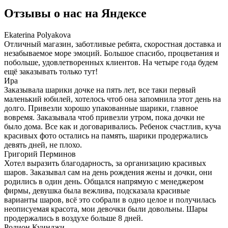
Отзывы о нас на
Я
ндексе
Ekaterina Polyakova
Отличный магазин, заботливые ребята, скоростная доставка и
незабываемое море эмоций. Большое спасибо, процветания и
побольше, удовлетворенных клиентов. На четыре года будем
ещё заказывать только тут!
Ира
Заказывала шарики дочке на пять лет, все таки первый
маленький юбилей, хотелось чтоб она запомнила этот день на
долго. Привезли хорошо упакованные шарики, главное
вовремя. Заказывала чтоб привезли утром, пока дочки не
было дома. Все как и договаривались. Ребенок счастлив, куча
красивых фото остались на память, шарики продержались
девять дней, не плохо.
Григорий Перминов
Хотел выразить благодарность, за организацию красивых
шаров. Заказывал сам на день рождения жены и дочки, они
родились в один день. Общался напрямую с менеджером
фирмы, девушка была вежлива, подсказала красивые
варианты шаров, всё это собрали в одно целое и получилась
неописуемая красота, мои девочки были довольны. Шары
продержались в воздухе больше 8 дней.
Родион Куинджи