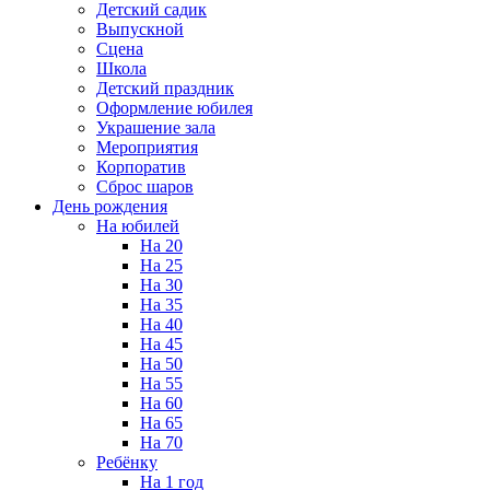
Детский садик
Выпускной
Сцена
Школа
Детский праздник
Оформление юбилея
Украшение зала
Мероприятия
Корпоратив
Сброс шаров
День рождения
На юбилей
На 20
На 25
На 30
На 35
На 40
На 45
На 50
На 55
На 60
На 65
На 70
Ребёнку
На 1 год