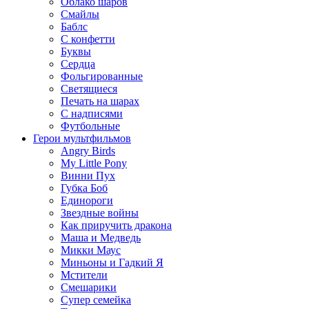
Облако шаров
Смайлы
Баблс
С конфетти
Буквы
Сердца
Фольгированные
Светящиеся
Печать на шарах
С надписями
Футбольные
Герои мультфильмов
Angry Birds
My Little Pony
Винни Пух
Губка Боб
Единороги
Звездные войны
Как приручить дракона
Маша и Медведь
Микки Маус
Миньоны и Гадкий Я
Мстители
Смешарики
Супер семейка