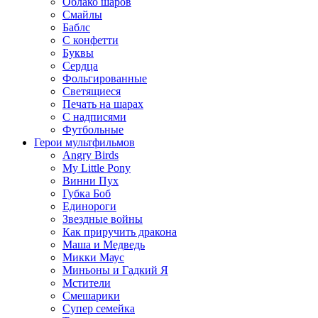
Облако шаров
Смайлы
Баблс
С конфетти
Буквы
Сердца
Фольгированные
Светящиеся
Печать на шарах
С надписями
Футбольные
Герои мультфильмов
Angry Birds
My Little Pony
Винни Пух
Губка Боб
Единороги
Звездные войны
Как приручить дракона
Маша и Медведь
Микки Маус
Миньоны и Гадкий Я
Мстители
Смешарики
Супер семейка