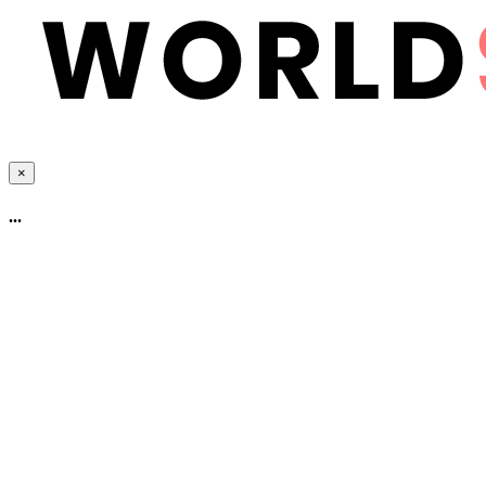
×
...