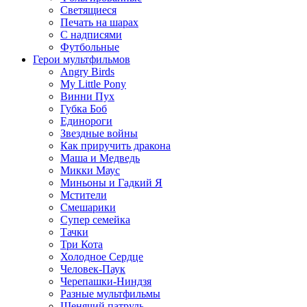
Светящиеся
Печать на шарах
С надписями
Футбольные
Герои мультфильмов
Angry Birds
My Little Pony
Винни Пух
Губка Боб
Единороги
Звездные войны
Как приручить дракона
Маша и Медведь
Микки Маус
Миньоны и Гадкий Я
Мстители
Смешарики
Супер семейка
Тачки
Три Кота
Холодное Сердце
Человек-Паук
Черепашки-Ниндзя
Разные мультфильмы
Щенячий патруль