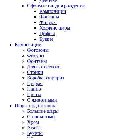
Девочке
Оформление дня рождения
Композиции
Фонтаны
Фигуры
Ходячие шары
Цифры
Буквы
Композиции
Фотозоны
Фигуры
Фонтаны
Для фотосессии
Стойки
Коробка сюрприз
Цифры
Панно
Цветы
С животными
Шары под потолок
Большие шары
С приколами
Хром
Агаты
Букеты