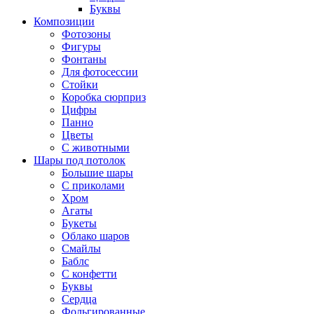
Буквы
Композиции
Фотозоны
Фигуры
Фонтаны
Для фотосессии
Стойки
Коробка сюрприз
Цифры
Панно
Цветы
С животными
Шары под потолок
Большие шары
С приколами
Хром
Агаты
Букеты
Облако шаров
Смайлы
Баблс
С конфетти
Буквы
Сердца
Фольгированные