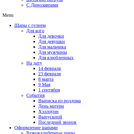
C Динозаврами
Menu
Шары с гелием
Для кого
Для девочки
Для девушки
Для мальчика
Для мужчины
Для влюбленных
На дату
14 февраля
23 февраля
8 марта
9 Мая
1 сентября
События
Выписка из роддома
День матери
Хэллоуин
Выпускной
Последний звонок
Оформление шарами
Разнокалиберные шары