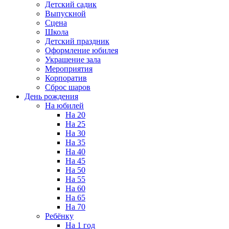
Детский садик
Выпускной
Сцена
Школа
Детский праздник
Оформление юбилея
Украшение зала
Мероприятия
Корпоратив
Сброс шаров
День рождения
На юбилей
На 20
На 25
На 30
На 35
На 40
На 45
На 50
На 55
На 60
На 65
На 70
Ребёнку
На 1 год