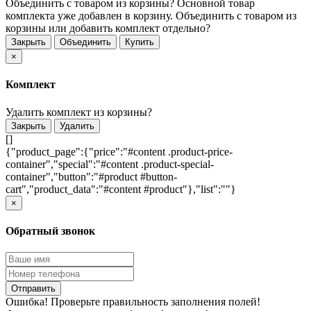
Объединить с товаром из корзины?
Основной товар
комплекта уже добавлен в корзину. Объединить с товаром из
корзины или добавить комплект отдельно?
Закрыть
Объединить
Купить
×
Комплект
Удалить комплект из корзины?
Закрыть
Удалить
[]
{"product_page":{"price":"#content .product-price-
container","special":"#content .product-special-
container","button":"#product #button-
cart","product_data":"#content #product"},"list":""}
×
Обратный звонок
Отправить
Ошибка! Проверьте правильность заполнения полей!