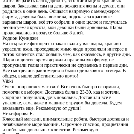
Хотел выразить благодарность, за организацию красивых
шаров. Заказывал сам на день рождения жены и дочки, они
родились в один день. Общался напрямую с менеджером
фирмы, девушка была вежлива, подсказала красивые
варианты шаров, всё это собрали в одно целое и получилась
неописуемая красота, мои девочки были довольны. Шары
продержались в воздухе больше 8 дней.
Родион Куинджи
На открытие фотоцентра заказывали у вас шары, красиво
украсили вход, проходящие мимо люди проявляли интерес и
поток клиентов стал больше, чем, как оказалось, в другие дни.
Шарики долгое время держали правильную форму, не
пропускали гелия и практически не сдувались в первые дни.
Все смотрелись равномерно и были одинакового размера. В
общем, вышло действительно круто!
Vikki
Очень понравился магазин! Все очень быстро оформили,
помогли с выбором. Доставка была в 23-30, каа и хотели.
Сюрприз получился, дочь довольна. Доставили все в
упаковке, сама даже в машине с трудом бы довезла. Будем
заказывать еще. Рекомендую от души!
Никифорова Е.
Классный магазин, внимательные ребята, быстрая доставка и
незабываемое море эмоций. Огромное спасибо, процветания
и побольше довольных клиентов. Рекомендую