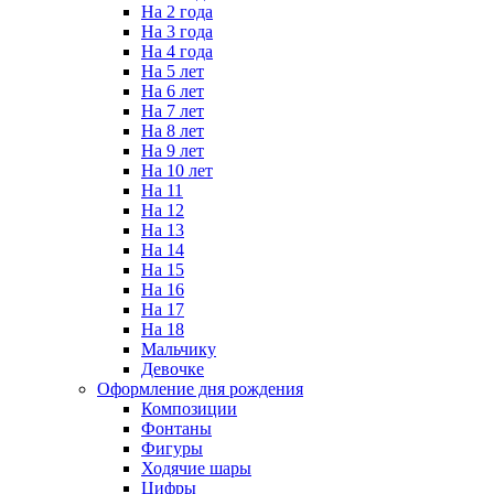
На 2 года
На 3 года
На 4 года
На 5 лет
На 6 лет
На 7 лет
На 8 лет
На 9 лет
На 10 лет
На 11
На 12
На 13
На 14
На 15
На 16
На 17
На 18
Мальчику
Девочке
Оформление дня рождения
Композиции
Фонтаны
Фигуры
Ходячие шары
Цифры