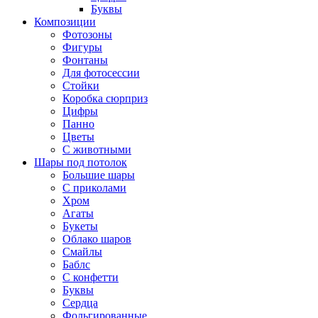
Буквы
Композиции
Фотозоны
Фигуры
Фонтаны
Для фотосессии
Стойки
Коробка сюрприз
Цифры
Панно
Цветы
С животными
Шары под потолок
Большие шары
С приколами
Хром
Агаты
Букеты
Облако шаров
Смайлы
Баблс
С конфетти
Буквы
Сердца
Фольгированные