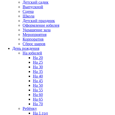
Детский садик
Выпускной
Сцена
Школа
Детский праздник
Оформление юбилея
Украшение зала
Мероприятия
Корпоратив
Сброс шаров
День рождения
На юбилей
На 20
На 25
На 30
На 35
На 40
На 45
На 50
На 55
На 60
На 65
На 70
Ребёнку
На 1 год