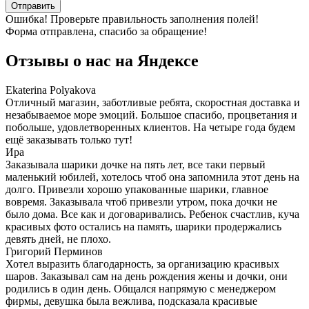
Отправить
Ошибка! Проверьте правильность заполнения полей!
Форма отправлена, спасибо за обращение!
Отзывы о нас на
Я
ндексе
Ekaterina Polyakova
Отличный магазин, заботливые ребята, скоростная доставка и
незабываемое море эмоций. Большое спасибо, процветания и
побольше, удовлетворенных клиентов. На четыре года будем
ещё заказывать только тут!
Ира
Заказывала шарики дочке на пять лет, все таки первый
маленький юбилей, хотелось чтоб она запомнила этот день на
долго. Привезли хорошо упакованные шарики, главное
вовремя. Заказывала чтоб привезли утром, пока дочки не
было дома. Все как и договаривались. Ребенок счастлив, куча
красивых фото остались на память, шарики продержались
девять дней, не плохо.
Григорий Перминов
Хотел выразить благодарность, за организацию красивых
шаров. Заказывал сам на день рождения жены и дочки, они
родились в один день. Общался напрямую с менеджером
фирмы, девушка была вежлива, подсказала красивые