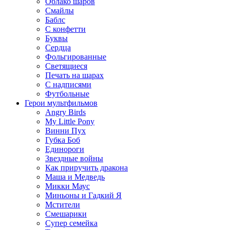
Облако шаров
Смайлы
Баблс
С конфетти
Буквы
Сердца
Фольгированные
Светящиеся
Печать на шарах
С надписями
Футбольные
Герои мультфильмов
Angry Birds
My Little Pony
Винни Пух
Губка Боб
Единороги
Звездные войны
Как приручить дракона
Маша и Медведь
Микки Маус
Миньоны и Гадкий Я
Мстители
Смешарики
Супер семейка