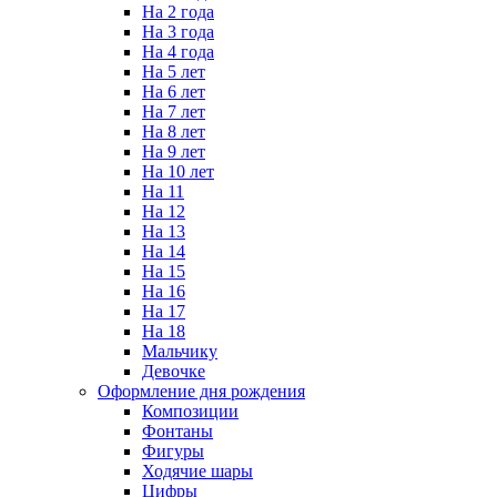
На 2 года
На 3 года
На 4 года
На 5 лет
На 6 лет
На 7 лет
На 8 лет
На 9 лет
На 10 лет
На 11
На 12
На 13
На 14
На 15
На 16
На 17
На 18
Мальчику
Девочке
Оформление дня рождения
Композиции
Фонтаны
Фигуры
Ходячие шары
Цифры