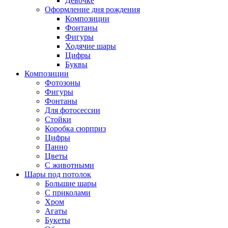
Девочке
Оформление дня рождения
Композиции
Фонтаны
Фигуры
Ходячие шары
Цифры
Буквы
Композиции
Фотозоны
Фигуры
Фонтаны
Для фотосессии
Стойки
Коробка сюрприз
Цифры
Панно
Цветы
С животными
Шары под потолок
Большие шары
С приколами
Хром
Агаты
Букеты