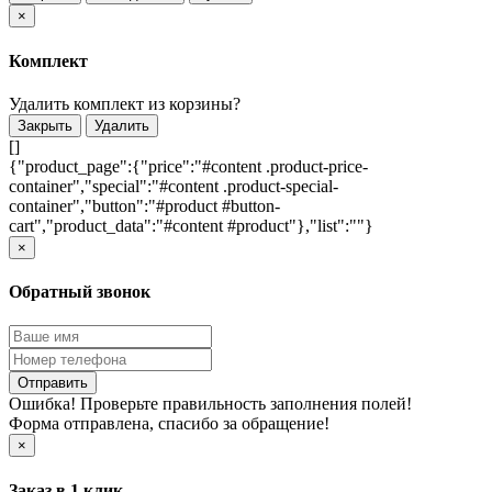
×
Комплект
Удалить комплект из корзины?
Закрыть
Удалить
[]
{"product_page":{"price":"#content .product-price-
container","special":"#content .product-special-
container","button":"#product #button-
cart","product_data":"#content #product"},"list":""}
×
Обратный звонок
Отправить
Ошибка! Проверьте правильность заполнения полей!
Форма отправлена, спасибо за обращение!
×
Заказ в 1 клик