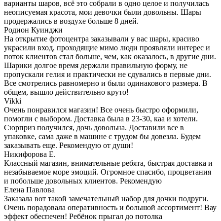
варианты шаров, всё это собрали в одно целое и получилась
неописуемая красота, мои девочки были довольны. Шары
продержались в воздухе больше 8 дней.
Родион Куинджи
На открытие фотоцентра заказывали у вас шары, красиво
украсили вход, проходящие мимо люди проявляли интерес и
поток клиентов стал больше, чем, как оказалось, в другие дни.
Шарики долгое время держали правильную форму, не
пропускали гелия и практически не сдувались в первые дни.
Все смотрелись равномерно и были одинакового размера. В
общем, вышло действительно круто!
Vikki
Очень понравился магазин! Все очень быстро оформили,
помогли с выбором. Доставка была в 23-30, каа и хотели.
Сюрприз получился, дочь довольна. Доставили все в
упаковке, сама даже в машине с трудом бы довезла. Будем
заказывать еще. Рекомендую от души!
Никифорова Е.
Классный магазин, внимательные ребята, быстрая доставка и
незабываемое море эмоций. Огромное спасибо, процветания
и побольше довольных клиентов. Рекомендую
Елена Павлова
Заказала вот такой замечательный набор для дочки подруги.
Очень порадовала оперативность и большой ассортимент! Вау
эффект обеспечен! Ребёнок прыгал до потолка