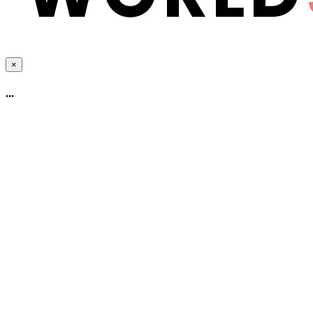
×
...