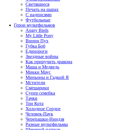
Светящиеся
Печать на шарах
С надписями
Футбольные
Герои мультфильмов
Angry Birds
My Little Pony
Винни Пух
Губка Боб
Единороги
Звездные войны
Как приручить дракона
Маша и Медведь
Микки Маус
Миньоны и Гадкий Я
Мстители
Смешарики
Супер семейка
Тачки
Три Кота
Холодное Сердце
Человек-Паук
Черепашки-Ниндзя
Разные мультфильмы
Щенячий патруль