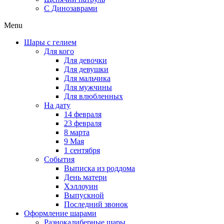
C Динозаврами
Menu
Шары с гелием
Для кого
Для девочки
Для девушки
Для мальчика
Для мужчины
Для влюбленных
На дату
14 февраля
23 февраля
8 марта
9 Мая
1 сентября
События
Выписка из роддома
День матери
Хэллоуин
Выпускной
Последний звонок
Оформление шарами
Разнокалиберные шары