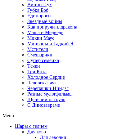
Винни Пух
Губка Боб
Единороги
Звездные войны
Как приручить дракона
Маша и Медведь
Микки Маус
Миньоны и Гадкий Я
Мстители
Смешарики
Супер семейка
Тачки
Три Кота
Холодное Сердце
Человек-Паук
Черепашки-Ниндзя
Разные мультфильмы
Щенячий патруль
C Динозаврами
Menu
Шары с гелием
Для кого
Для девочки