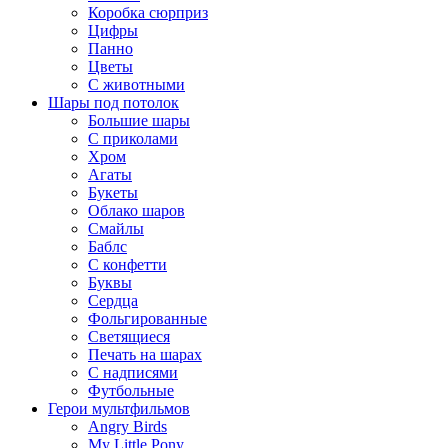
Коробка сюрприз
Цифры
Панно
Цветы
С животными
Шары под потолок
Большие шары
С приколами
Хром
Агаты
Букеты
Облако шаров
Смайлы
Баблс
С конфетти
Буквы
Сердца
Фольгированные
Светящиеся
Печать на шарах
С надписями
Футбольные
Герои мультфильмов
Angry Birds
My Little Pony