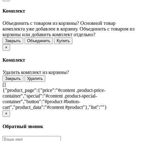
Комплект
Объединить с товаром из корзины?
Основной товар
комплекта уже добавлен в корзину. Объединить с товаром из
корзины или добавить комплект отдельно?
Закрыть
Объединить
Купить
×
Комплект
Удалить комплект из корзины?
Закрыть
Удалить
[]
{"product_page":{"price":"#content .product-price-
container","special":"#content .product-special-
container","button":"#product #button-
cart","product_data":"#content #product"},"list":""}
×
Обратный звонок