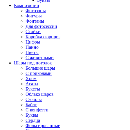
Буквы
Композиции
Фотозоны
Фигуры
Фонтаны
Для фотосессии
Стойки
Коробка сюрприз
Цифры
Панно
Цветы
С животными
Шары под потолок
Большие шары
С приколами
Хром
Агаты
Букеты
Облако шаров
Смайлы
Баблс
С конфетти
Буквы
Сердца
Фольгированные