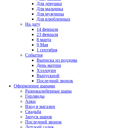
Для девушки
Для мальчика
Для мужчины
Для влюбленных
На дату
14 февраля
23 февраля
8 марта
9 Мая
1 сентября
События
Выписка из роддома
День матери
Хэллоуин
Выпускной
Последний звонок
Оформление шарами
Разнокалиберные шары
Гирлянды
Арки
Вход в магазин
Свадьба
Запуск шаров
Последний звонок
Детский садик