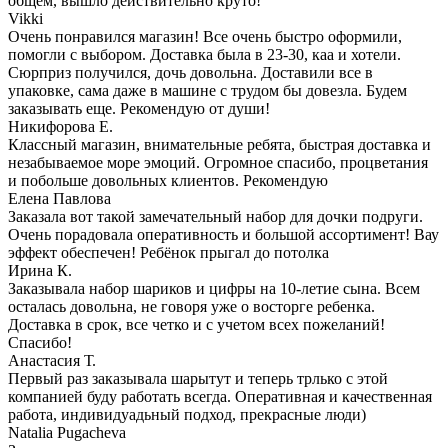
общем, вышло действительно круто!
Vikki
Очень понравился магазин! Все очень быстро оформили,
помогли с выбором. Доставка была в 23-30, каа и хотели.
Сюрприз получился, дочь довольна. Доставили все в
упаковке, сама даже в машине с трудом бы довезла. Будем
заказывать еще. Рекомендую от души!
Никифорова Е.
Классный магазин, внимательные ребята, быстрая доставка и
незабываемое море эмоций. Огромное спасибо, процветания
и побольше довольных клиентов. Рекомендую
Елена Павлова
Заказала вот такой замечательный набор для дочки подруги.
Очень порадовала оперативность и большой ассортимент! Вау
эффект обеспечен! Ребёнок прыгал до потолка
Ирина К.
Заказывала набор шариков и цифры на 10-летие сына. Всем
осталась довольна, не говоря уже о восторге ребенка.
Доставка в срок, все четко и с учетом всех пожеланий!
Спасибо!
Анастасия Т.
Первый раз заказывала шарытут и теперь трлько с этой
компанией буду работать всегда. Оперативная и качественная
работа, индивидуадьный подход, прекрасные люди)
Natalia Pugacheva