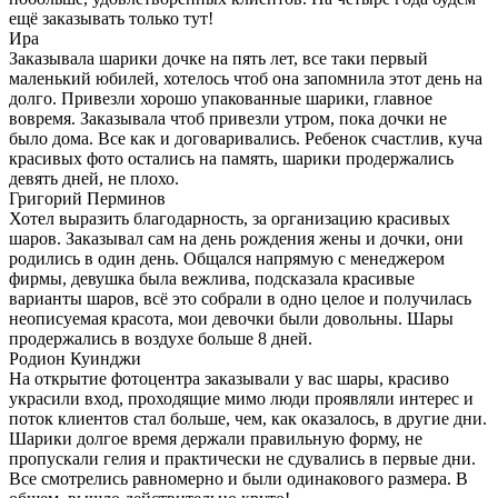
ещё заказывать только тут!
Ира
Заказывала шарики дочке на пять лет, все таки первый
маленький юбилей, хотелось чтоб она запомнила этот день на
долго. Привезли хорошо упакованные шарики, главное
вовремя. Заказывала чтоб привезли утром, пока дочки не
было дома. Все как и договаривались. Ребенок счастлив, куча
красивых фото остались на память, шарики продержались
девять дней, не плохо.
Григорий Перминов
Хотел выразить благодарность, за организацию красивых
шаров. Заказывал сам на день рождения жены и дочки, они
родились в один день. Общался напрямую с менеджером
фирмы, девушка была вежлива, подсказала красивые
варианты шаров, всё это собрали в одно целое и получилась
неописуемая красота, мои девочки были довольны. Шары
продержались в воздухе больше 8 дней.
Родион Куинджи
На открытие фотоцентра заказывали у вас шары, красиво
украсили вход, проходящие мимо люди проявляли интерес и
поток клиентов стал больше, чем, как оказалось, в другие дни.
Шарики долгое время держали правильную форму, не
пропускали гелия и практически не сдувались в первые дни.
Все смотрелись равномерно и были одинакового размера. В