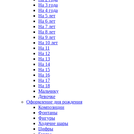
На 3 года
На 4 года
На 5 лет
На 6 лет
На 7 лет
На 8 лет
На 9 лет
На 10 лет
На 11
На 12
На 13
На 14
На 15
На 16
На 17
На 18
Мальчику
Девочке
Оформление дня рождения
Композиции
Фонтаны
Фигуры
Ходячие шары
Цифры