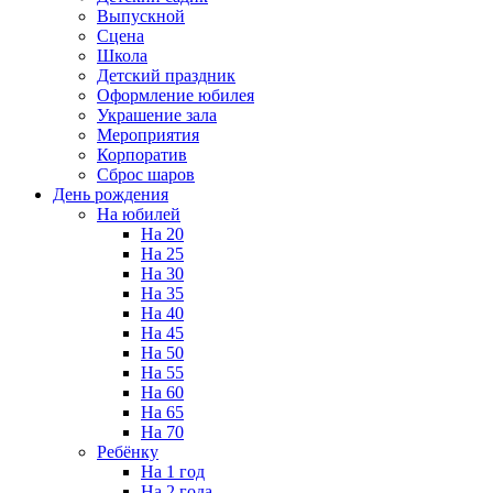
Выпускной
Сцена
Школа
Детский праздник
Оформление юбилея
Украшение зала
Мероприятия
Корпоратив
Сброс шаров
День рождения
На юбилей
На 20
На 25
На 30
На 35
На 40
На 45
На 50
На 55
На 60
На 65
На 70
Ребёнку
На 1 год
На 2 года