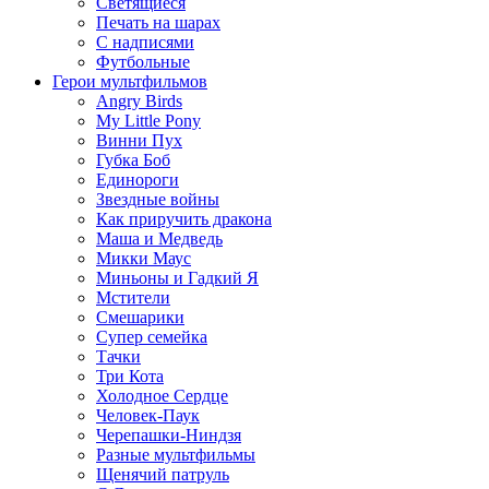
Светящиеся
Печать на шарах
С надписями
Футбольные
Герои мультфильмов
Angry Birds
My Little Pony
Винни Пух
Губка Боб
Единороги
Звездные войны
Как приручить дракона
Маша и Медведь
Микки Маус
Миньоны и Гадкий Я
Мстители
Смешарики
Супер семейка
Тачки
Три Кота
Холодное Сердце
Человек-Паук
Черепашки-Ниндзя
Разные мультфильмы
Щенячий патруль