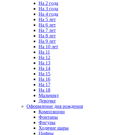
На 2 года
На 3 года
На 4 года
На 5 лет
На 6 лет
На 7 лет
На 8 лет
На 9 лет
На 10 лет
На 11
На 12
На 13
На 14
На 15
На 16
На 17
На 18
Мальчику
Девочке
Оформление дня рождения
Композиции
Фонтаны
Фигуры
Ходячие шары
Цифры