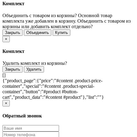
Комплект
Объединить с товаром из корзины?
Основной товар
комплекта уже добавлен в корзину. Объединить с товаром из
корзины или добавить комплект отдельно?
Закрыть
Объединить
Купить
×
Комплект
Удалить комплект из корзины?
Закрыть
Удалить
[]
{"product_page":{"price":"#content .product-price-
container","special":"#content .product-special-
container","button":"#product #button-
cart","product_data":"#content #product"},"list":""}
×
Обратный звонок