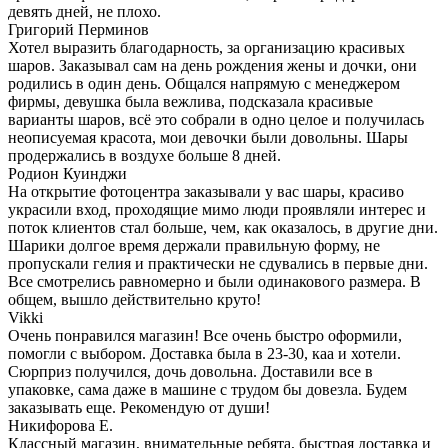
девять дней, не плохо.
Григорий Перминов
Хотел выразить благодарность, за организацию красивых
шаров. Заказывал сам на день рождения жены и дочки, они
родились в один день. Общался напрямую с менеджером
фирмы, девушка была вежлива, подсказала красивые
варианты шаров, всё это собрали в одно целое и получилась
неописуемая красота, мои девочки были довольны. Шары
продержались в воздухе больше 8 дней.
Родион Куинджи
На открытие фотоцентра заказывали у вас шары, красиво
украсили вход, проходящие мимо люди проявляли интерес и
поток клиентов стал больше, чем, как оказалось, в другие дни.
Шарики долгое время держали правильную форму, не
пропускали гелия и практически не сдувались в первые дни.
Все смотрелись равномерно и были одинакового размера. В
общем, вышло действительно круто!
Vikki
Очень понравился магазин! Все очень быстро оформили,
помогли с выбором. Доставка была в 23-30, каа и хотели.
Сюрприз получился, дочь довольна. Доставили все в
упаковке, сама даже в машине с трудом бы довезла. Будем
заказывать еще. Рекомендую от души!
Никифорова Е.
Классный магазин, внимательные ребята, быстрая доставка и