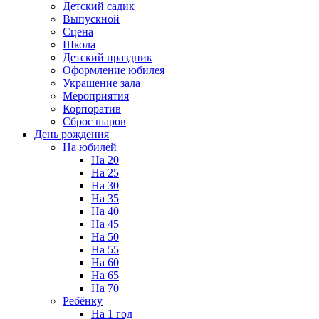
Детский садик
Выпускной
Сцена
Школа
Детский праздник
Оформление юбилея
Украшение зала
Мероприятия
Корпоратив
Сброс шаров
День рождения
На юбилей
На 20
На 25
На 30
На 35
На 40
На 45
На 50
На 55
На 60
На 65
На 70
Ребёнку
На 1 год