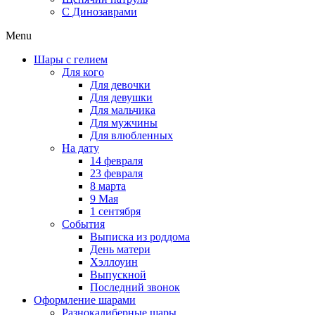
C Динозаврами
Menu
Шары с гелием
Для кого
Для девочки
Для девушки
Для мальчика
Для мужчины
Для влюбленных
На дату
14 февраля
23 февраля
8 марта
9 Мая
1 сентября
События
Выписка из роддома
День матери
Хэллоуин
Выпускной
Последний звонок
Оформление шарами
Разнокалиберные шары