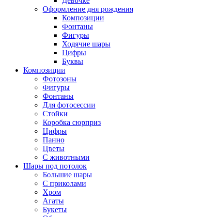
Девочке
Оформление дня рождения
Композиции
Фонтаны
Фигуры
Ходячие шары
Цифры
Буквы
Композиции
Фотозоны
Фигуры
Фонтаны
Для фотосессии
Стойки
Коробка сюрприз
Цифры
Панно
Цветы
С животными
Шары под потолок
Большие шары
С приколами
Хром
Агаты
Букеты