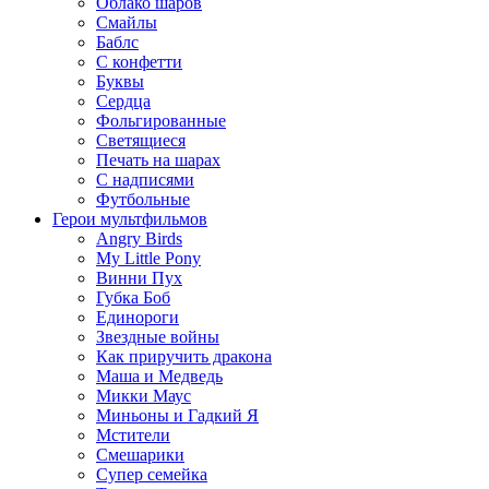
Облако шаров
Смайлы
Баблс
С конфетти
Буквы
Сердца
Фольгированные
Светящиеся
Печать на шарах
С надписями
Футбольные
Герои мультфильмов
Angry Birds
My Little Pony
Винни Пух
Губка Боб
Единороги
Звездные войны
Как приручить дракона
Маша и Медведь
Микки Маус
Миньоны и Гадкий Я
Мстители
Смешарики
Супер семейка