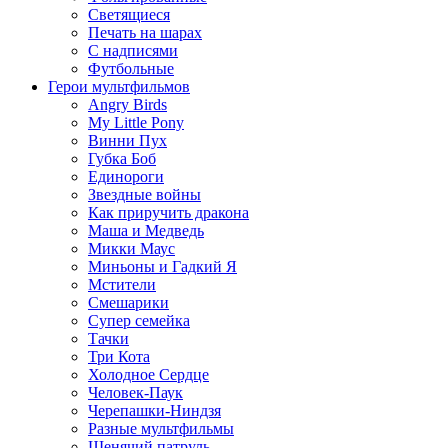
Светящиеся
Печать на шарах
С надписями
Футбольные
Герои мультфильмов
Angry Birds
My Little Pony
Винни Пух
Губка Боб
Единороги
Звездные войны
Как приручить дракона
Маша и Медведь
Микки Маус
Миньоны и Гадкий Я
Мстители
Смешарики
Супер семейка
Тачки
Три Кота
Холодное Сердце
Человек-Паук
Черепашки-Ниндзя
Разные мультфильмы
Щенячий патруль