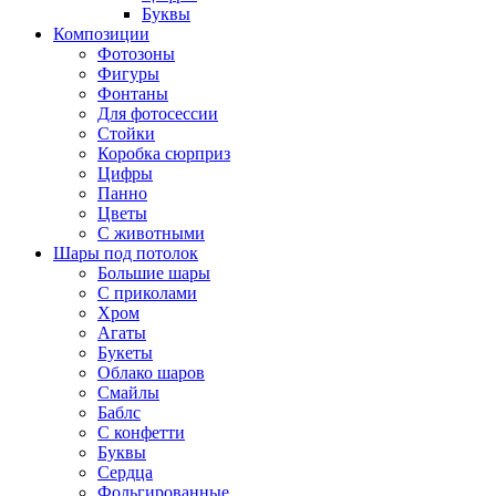
Буквы
Композиции
Фотозоны
Фигуры
Фонтаны
Для фотосессии
Стойки
Коробка сюрприз
Цифры
Панно
Цветы
С животными
Шары под потолок
Большие шары
С приколами
Хром
Агаты
Букеты
Облако шаров
Смайлы
Баблс
С конфетти
Буквы
Сердца
Фольгированные