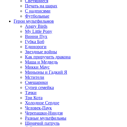
Светящиеся
Печать на шарах
С надписями
Футбольные
Герои мультфильмов
Angry Birds
My Little Pony
Винни Пух
Губка Боб
Единороги
Звездные войны
Как приручить дракона
Маша и Медведь
Микки Маус
Миньоны и Гадкий Я
Мстители
Смешарики
Супер семейка
Тачки
Три Кота
Холодное Сердце
Человек-Паук
Черепашки-Ниндзя
Разные мультфильмы
Щенячий патруль