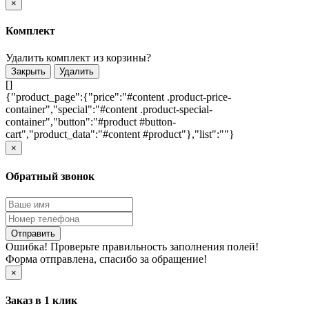
×
Комплект
Удалить комплект из корзины?
Закрыть
Удалить
[]
{"product_page":{"price":"#content .product-price-
container","special":"#content .product-special-
container","button":"#product #button-
cart","product_data":"#content #product"},"list":""}
×
Обратный звонок
Отправить
Ошибка! Проверьте правильность заполнения полей!
Форма отправлена, спасибо за обращение!
×
Заказ в 1 клик