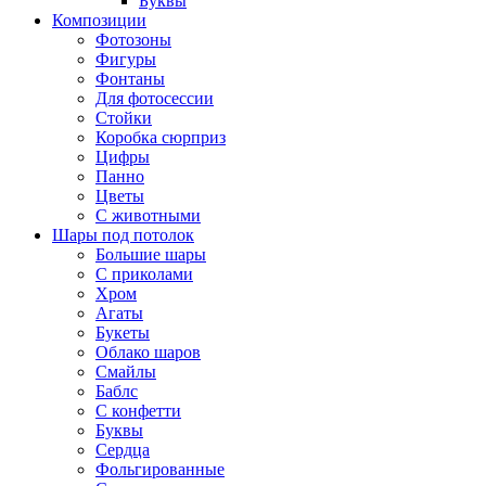
Буквы
Композиции
Фотозоны
Фигуры
Фонтаны
Для фотосессии
Стойки
Коробка сюрприз
Цифры
Панно
Цветы
С животными
Шары под потолок
Большие шары
С приколами
Хром
Агаты
Букеты
Облако шаров
Смайлы
Баблс
С конфетти
Буквы
Сердца
Фольгированные