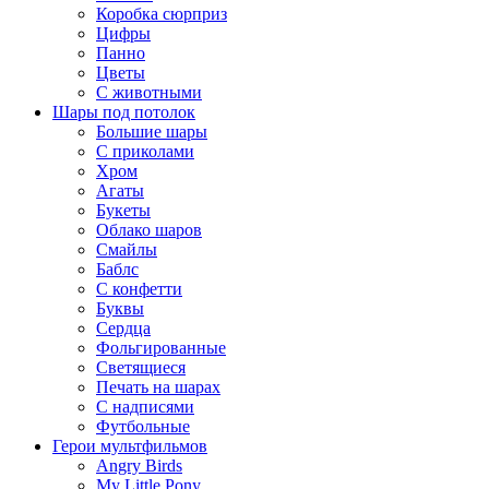
Коробка сюрприз
Цифры
Панно
Цветы
С животными
Шары под потолок
Большие шары
С приколами
Хром
Агаты
Букеты
Облако шаров
Смайлы
Баблс
С конфетти
Буквы
Сердца
Фольгированные
Светящиеся
Печать на шарах
С надписями
Футбольные
Герои мультфильмов
Angry Birds
My Little Pony