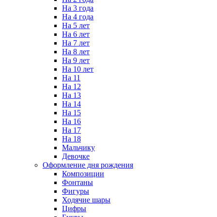
На 3 года
На 4 года
На 5 лет
На 6 лет
На 7 лет
На 8 лет
На 9 лет
На 10 лет
На 11
На 12
На 13
На 14
На 15
На 16
На 17
На 18
Мальчику
Девочке
Оформление дня рождения
Композиции
Фонтаны
Фигуры
Ходячие шары
Цифры