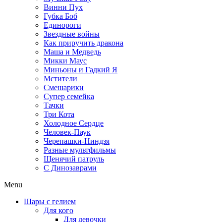
Винни Пух
Губка Боб
Единороги
Звездные войны
Как приручить дракона
Маша и Медведь
Микки Маус
Миньоны и Гадкий Я
Мстители
Смешарики
Супер семейка
Тачки
Три Кота
Холодное Сердце
Человек-Паук
Черепашки-Ниндзя
Разные мультфильмы
Щенячий патруль
C Динозаврами
Menu
Шары с гелием
Для кого
Для девочки