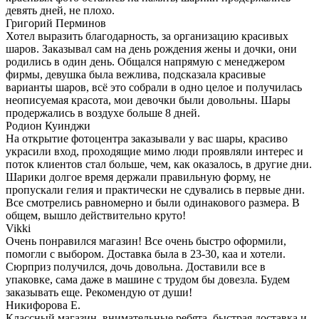
девять дней, не плохо.
Григорий Перминов
Хотел выразить благодарность, за организацию красивых
шаров. Заказывал сам на день рождения жены и дочки, они
родились в один день. Общался напрямую с менеджером
фирмы, девушка была вежлива, подсказала красивые
варианты шаров, всё это собрали в одно целое и получилась
неописуемая красота, мои девочки были довольны. Шары
продержались в воздухе больше 8 дней.
Родион Куинджи
На открытие фотоцентра заказывали у вас шары, красиво
украсили вход, проходящие мимо люди проявляли интерес и
поток клиентов стал больше, чем, как оказалось, в другие дни.
Шарики долгое время держали правильную форму, не
пропускали гелия и практически не сдувались в первые дни.
Все смотрелись равномерно и были одинакового размера. В
общем, вышло действительно круто!
Vikki
Очень понравился магазин! Все очень быстро оформили,
помогли с выбором. Доставка была в 23-30, каа и хотели.
Сюрприз получился, дочь довольна. Доставили все в
упаковке, сама даже в машине с трудом бы довезла. Будем
заказывать еще. Рекомендую от души!
Никифорова Е.
Классный магазин, внимательные ребята, быстрая доставка и