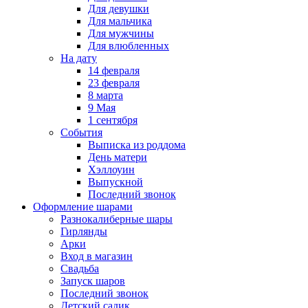
Для девушки
Для мальчика
Для мужчины
Для влюбленных
На дату
14 февраля
23 февраля
8 марта
9 Мая
1 сентября
События
Выписка из роддома
День матери
Хэллоуин
Выпускной
Последний звонок
Оформление шарами
Разнокалиберные шары
Гирлянды
Арки
Вход в магазин
Свадьба
Запуск шаров
Последний звонок
Детский садик