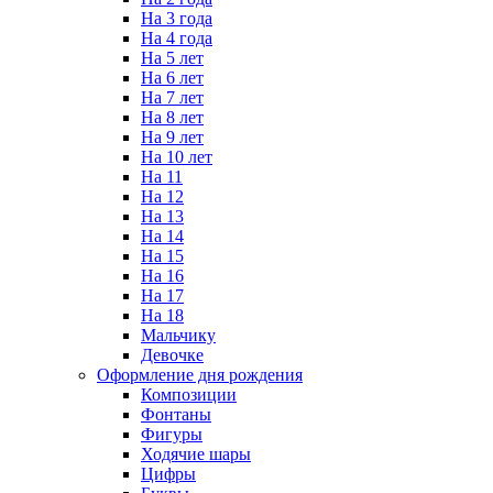
На 3 года
На 4 года
На 5 лет
На 6 лет
На 7 лет
На 8 лет
На 9 лет
На 10 лет
На 11
На 12
На 13
На 14
На 15
На 16
На 17
На 18
Мальчику
Девочке
Оформление дня рождения
Композиции
Фонтаны
Фигуры
Ходячие шары
Цифры