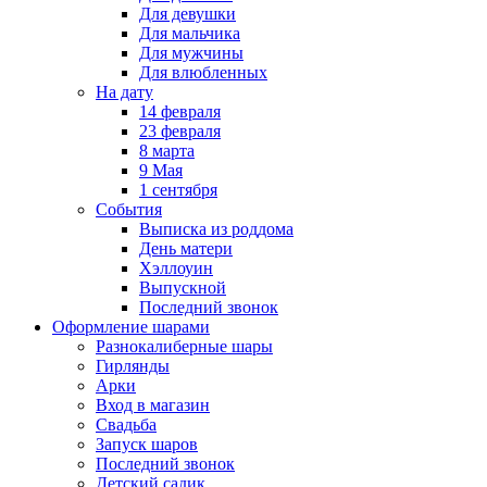
Для девушки
Для мальчика
Для мужчины
Для влюбленных
На дату
14 февраля
23 февраля
8 марта
9 Мая
1 сентября
События
Выписка из роддома
День матери
Хэллоуин
Выпускной
Последний звонок
Оформление шарами
Разнокалиберные шары
Гирлянды
Арки
Вход в магазин
Свадьба
Запуск шаров
Последний звонок
Детский садик