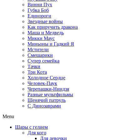
Винни Пух
Губка Боб
Единороги
Звездные войны
Как приручить дракона
Маша и Медведь
Микки Маус
Миньоны и Гадкий Я
Мстители
Смешарики
Супер семейка
Тачки
Три Кота
Холодное Сердце
Человек-Паук
Черепашки-Ниндзя
Разные мультфильмы
Щенячий патруль
C Динозаврами
Menu
Шары с гелием
Для кого
Для девочки