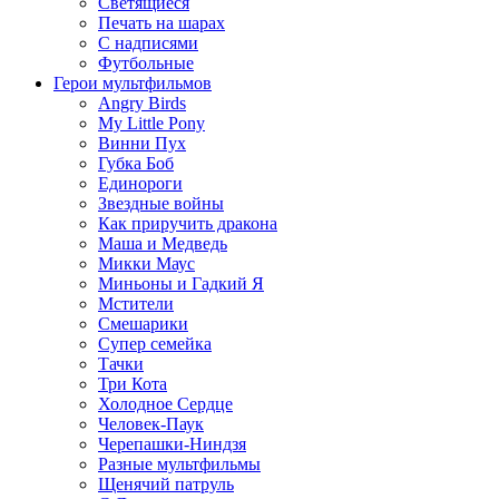
Светящиеся
Печать на шарах
С надписями
Футбольные
Герои мультфильмов
Angry Birds
My Little Pony
Винни Пух
Губка Боб
Единороги
Звездные войны
Как приручить дракона
Маша и Медведь
Микки Маус
Миньоны и Гадкий Я
Мстители
Смешарики
Супер семейка
Тачки
Три Кота
Холодное Сердце
Человек-Паук
Черепашки-Ниндзя
Разные мультфильмы
Щенячий патруль