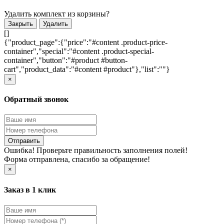
Удалить комплект из корзины?
Закрыть
Удалить
[]
{"product_page":{"price":"#content .product-price-
container","special":"#content .product-special-
container","button":"#product #button-
cart","product_data":"#content #product"},"list":""}
×
Обратный звонок
Отправить
Ошибка! Проверьте правильность заполнения полей!
Форма отправлена, спасибо за обращение!
×
Заказ в 1 клик