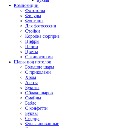
Буквы
Композиции
Фотозоны
Фигуры
Фонтаны
Для фотосессии
Стойки
Коробка сюрприз
Цифры
Панно
Цветы
С животными
Шары под потолок
Большие шары
С приколами
Хром
Агаты
Букеты
Облако шаров
Смайлы
Баблс
С конфетти
Буквы
Сердца
Фольгированные