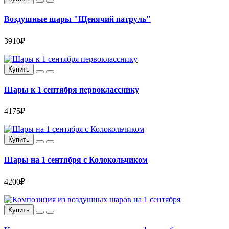
Воздушные шары "Щенячий патруль"
3910₽
Купить
Шары к 1 сентября первокласснику
4175₽
Купить
Шары на 1 сентября с Колокольчиком
4200₽
Купить