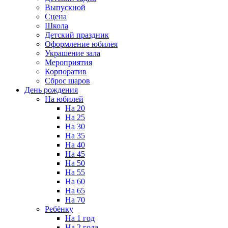
Выпускной
Сцена
Школа
Детский праздник
Оформление юбилея
Украшение зала
Мероприятия
Корпоратив
Сброс шаров
День рождения
На юбилей
На 20
На 25
На 30
На 35
На 40
На 45
На 50
На 55
На 60
На 65
На 70
Ребёнку
На 1 год
На 2 года