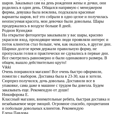
шаров. Заказывал сам на день рождения жены и дочки, они
родились в один день. Общался напрямую с менеджером
фирмы, девушка была вежлива, подсказала красивые
варианты шаров, всё это собрали в одно целое и получилась
неописуемая красота, мои девочки были довольны. Шары
продержались в воздухе больше 8 дней.
Родион Куинджи
На открытие фотоцентра заказывали у вас шары, красиво
украсили вход, проходящие мимо люди проявляли интерес и
поток клиентов стал больше, чем, как оказалось, в другие дни.
Шарики долгое время держали правильную форму, не
пропускали гелия и практически не сдувались в первые дни.
Все смотрелись равномерно и были одинакового размера. В
общем, вышло действительно круто!
Vikki
Очень понравился магазин! Все очень быстро оформили,
помогли с выбором. Доставка была в 23-30, каа и хотели.
Сюрприз получился, дочь довольна. Доставили все в
упаковке, сама даже в машине с трудом бы довезла. Будем
заказывать еще. Рекомендую от души!
Никифорова Е.
Классный магазин, внимательные ребята, быстрая доставка и
незабываемое море эмоций. Огромное спасибо, процветания
и побольше довольных клиентов. Рекомендую
Елена Павлова