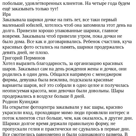
побольше, удовлетворенных клиентов. На четыре года будем
ещё заказывать только тут!
Ира
Заказывала шарики дочке на пять лет, все таки первый
маленький юбилей, хотелось чтоб она запомнила этот день на
долго. Привезли хорошо упакованные шарики, главное
вовремя. Заказывала чтоб привезли утром, пока дочки не
было дома. Все как и договаривались. Ребенок счастлив, куча
красивых фото остались на память, шарики продержались
девять дней, не плохо.
Григорий Перминов
Хотел выразить благодарность, за организацию красивых
шаров. Заказывал сам на день рождения жены и дочки, они
родились в один день. Общался напрямую с менеджером
фирмы, девушка была вежлива, подсказала красивые
варианты шаров, всё это собрали в одно целое и получилась
неописуемая красота, мои девочки были довольны. Шары
продержались в воздухе больше 8 дней.
Родион Куинджи
На открытие фотоцентра заказывали у вас шары, красиво
украсили вход, проходящие мимо люди проявляли интерес и
поток клиентов стал больше, чем, как оказалось, в другие дни.
Шарики долгое время держали правильную форму, не
пропускали гелия и практически не сдувались в первые дни.
Все смотрелись равномерно и были одинакового размера. В