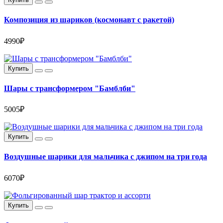
Композиция из шариков (космонавт с ракетой)
4990₽
Купить
Шары с трансформером "Бамблби"
5005₽
Купить
Воздушные шарики для мальчика с джипом на три года
6070₽
Купить