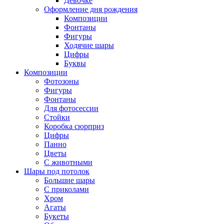
Девочке
Оформление дня рождения
Композиции
Фонтаны
Фигуры
Ходячие шары
Цифры
Буквы
Композиции
Фотозоны
Фигуры
Фонтаны
Для фотосессии
Стойки
Коробка сюрприз
Цифры
Панно
Цветы
С животными
Шары под потолок
Большие шары
С приколами
Хром
Агаты
Букеты