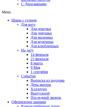
C Динозаврами
Menu
Шары с гелием
Для кого
Для девочки
Для девушки
Для мальчика
Для мужчины
Для влюбленных
На дату
14 февраля
23 февраля
8 марта
9 Мая
1 сентября
События
Выписка из роддома
День матери
Хэллоуин
Выпускной
Последний звонок
Оформление шарами
Разнокалиберные шары