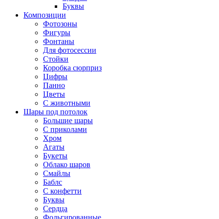
Буквы
Композиции
Фотозоны
Фигуры
Фонтаны
Для фотосессии
Стойки
Коробка сюрприз
Цифры
Панно
Цветы
С животными
Шары под потолок
Большие шары
С приколами
Хром
Агаты
Букеты
Облако шаров
Смайлы
Баблс
С конфетти
Буквы
Сердца
Фольгированные