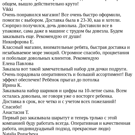
общем, вышло действительно круто!
Vikki
Очень понравился магазин! Все очень быстро оформили,
помогли с выбором. Доставка была в 23-30, каа и хотели.
Сюрприз получился, дочь довольна. Доставили все в
упаковке, сама даже в машине с трудом бы довезла. Будем
заказывать еще. Рекомендую от души!
Никифорова Е.
Классный магазин, внимательные ребята, быстрая доставка и
незабываемое море эмоций. Огромное спасибо, процветания
и побольше довольных клиентов. Рекомендую
Елена Павлова
Заказала вот такой замечательный набор для дочки подруги.
Очень порадовала оперативность и большой ассортимент! Вау
эффект обеспечен! Ребёнок прыгал до потолка
Ирина К.
Заказывала набор шариков и цифры на 10-летие сына. Всем
осталась довольна, не говоря уже о восторге ребенка.
Доставка в срок, все четко и с учетом всех пожеланий!
Спасибо!
Анастасия Т.
Первый раз заказывала шарытут и теперь трлько с этой
компанией буду работать всегда. Оперативная и качественная
работа, индивидуадьный подход, прекрасные люди)
Natalia Pugacheva