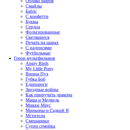
Облако шаров
Смайлы
Баблс
С конфетти
Буквы
Сердца
Фольгированные
Светящиеся
Печать на шарах
С надписями
Футбольные
Герои мультфильмов
Angry Birds
My Little Pony
Винни Пух
Губка Боб
Единороги
Звездные войны
Как приручить дракона
Маша и Медведь
Микки Маус
Миньоны и Гадкий Я
Мстители
Смешарики
Супер семейка