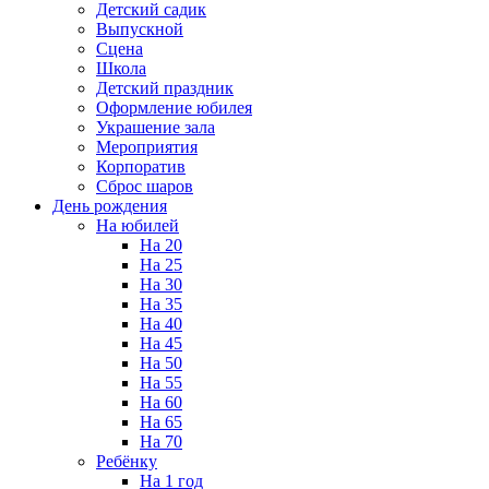
Детский садик
Выпускной
Сцена
Школа
Детский праздник
Оформление юбилея
Украшение зала
Мероприятия
Корпоратив
Сброс шаров
День рождения
На юбилей
На 20
На 25
На 30
На 35
На 40
На 45
На 50
На 55
На 60
На 65
На 70
Ребёнку
На 1 год