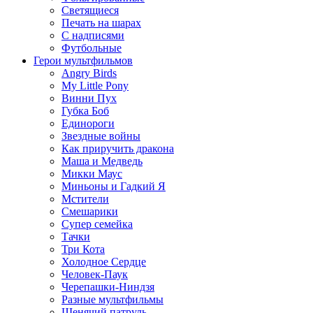
Светящиеся
Печать на шарах
С надписями
Футбольные
Герои мультфильмов
Angry Birds
My Little Pony
Винни Пух
Губка Боб
Единороги
Звездные войны
Как приручить дракона
Маша и Медведь
Микки Маус
Миньоны и Гадкий Я
Мстители
Смешарики
Супер семейка
Тачки
Три Кота
Холодное Сердце
Человек-Паук
Черепашки-Ниндзя
Разные мультфильмы
Щенячий патруль