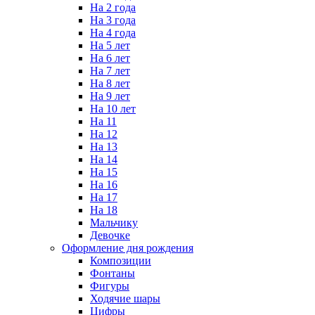
На 2 года
На 3 года
На 4 года
На 5 лет
На 6 лет
На 7 лет
На 8 лет
На 9 лет
На 10 лет
На 11
На 12
На 13
На 14
На 15
На 16
На 17
На 18
Мальчику
Девочке
Оформление дня рождения
Композиции
Фонтаны
Фигуры
Ходячие шары
Цифры