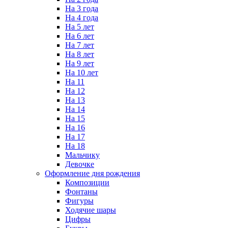
На 3 года
На 4 года
На 5 лет
На 6 лет
На 7 лет
На 8 лет
На 9 лет
На 10 лет
На 11
На 12
На 13
На 14
На 15
На 16
На 17
На 18
Мальчику
Девочке
Оформление дня рождения
Композиции
Фонтаны
Фигуры
Ходячие шары
Цифры