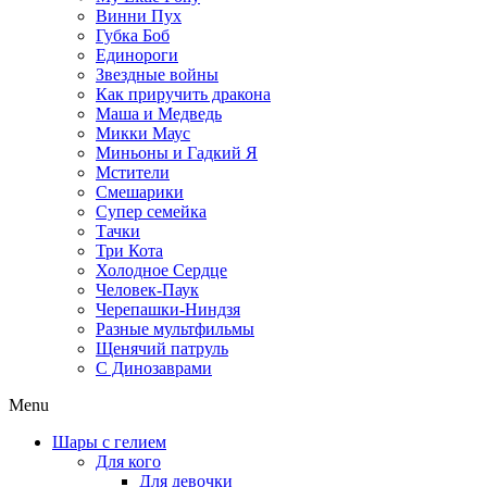
Винни Пух
Губка Боб
Единороги
Звездные войны
Как приручить дракона
Маша и Медведь
Микки Маус
Миньоны и Гадкий Я
Мстители
Смешарики
Супер семейка
Тачки
Три Кота
Холодное Сердце
Человек-Паук
Черепашки-Ниндзя
Разные мультфильмы
Щенячий патруль
C Динозаврами
Menu
Шары с гелием
Для кого
Для девочки