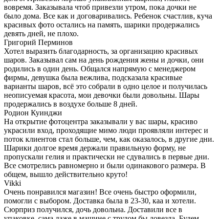
вовремя. Заказывала чтоб привезли утром, пока дочки не
было дома. Все как и договаривались. Ребенок счастлив, куча
красивых фото остались на память, шарики продержались
девять дней, не плохо.
Григорий Перминов
Хотел выразить благодарность, за организацию красивых
шаров. Заказывал сам на день рождения жены и дочки, они
родились в один день. Общался напрямую с менеджером
фирмы, девушка была вежлива, подсказала красивые
варианты шаров, всё это собрали в одно целое и получилась
неописуемая красота, мои девочки были довольны. Шары
продержались в воздухе больше 8 дней.
Родион Куинджи
На открытие фотоцентра заказывали у вас шары, красиво
украсили вход, проходящие мимо люди проявляли интерес и
поток клиентов стал больше, чем, как оказалось, в другие дни.
Шарики долгое время держали правильную форму, не
пропускали гелия и практически не сдувались в первые дни.
Все смотрелись равномерно и были одинакового размера. В
общем, вышло действительно круто!
Vikki
Очень понравился магазин! Все очень быстро оформили,
помогли с выбором. Доставка была в 23-30, каа и хотели.
Сюрприз получился, дочь довольна. Доставили все в
упаковке, сама даже в машине с трудом бы довезла. Будем