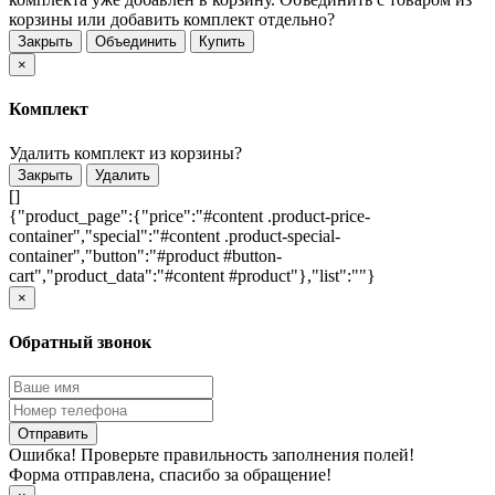
корзины или добавить комплект отдельно?
Закрыть
Объединить
Купить
×
Комплект
Удалить комплект из корзины?
Закрыть
Удалить
[]
{"product_page":{"price":"#content .product-price-
container","special":"#content .product-special-
container","button":"#product #button-
cart","product_data":"#content #product"},"list":""}
×
Обратный звонок
Отправить
Ошибка! Проверьте правильность заполнения полей!
Форма отправлена, спасибо за обращение!