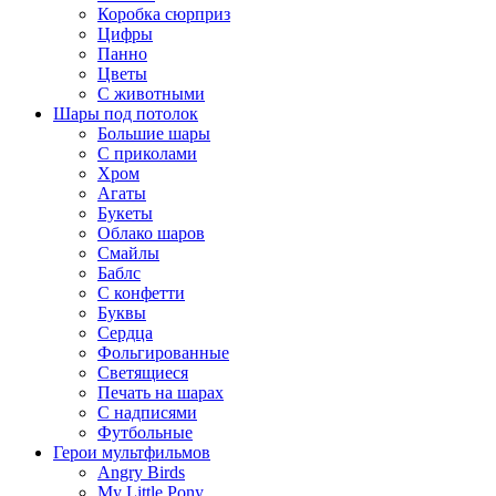
Коробка сюрприз
Цифры
Панно
Цветы
С животными
Шары под потолок
Большие шары
С приколами
Хром
Агаты
Букеты
Облако шаров
Смайлы
Баблс
С конфетти
Буквы
Сердца
Фольгированные
Светящиеся
Печать на шарах
С надписями
Футбольные
Герои мультфильмов
Angry Birds
My Little Pony