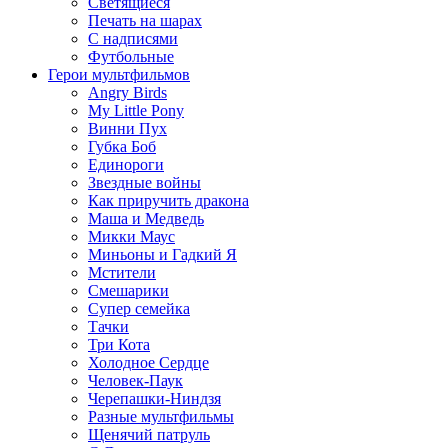
Светящиеся
Печать на шарах
С надписями
Футбольные
Герои мультфильмов
Angry Birds
My Little Pony
Винни Пух
Губка Боб
Единороги
Звездные войны
Как приручить дракона
Маша и Медведь
Микки Маус
Миньоны и Гадкий Я
Мстители
Смешарики
Супер семейка
Тачки
Три Кота
Холодное Сердце
Человек-Паук
Черепашки-Ниндзя
Разные мультфильмы
Щенячий патруль