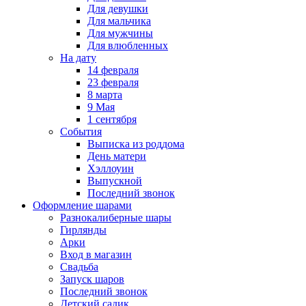
Для девушки
Для мальчика
Для мужчины
Для влюбленных
На дату
14 февраля
23 февраля
8 марта
9 Мая
1 сентября
События
Выписка из роддома
День матери
Хэллоуин
Выпускной
Последний звонок
Оформление шарами
Разнокалиберные шары
Гирлянды
Арки
Вход в магазин
Свадьба
Запуск шаров
Последний звонок
Детский садик