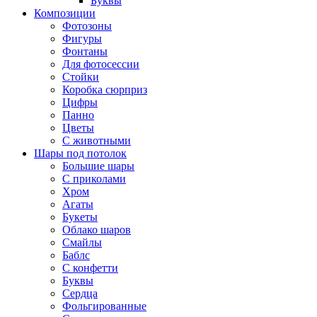
Буквы
Композиции
Фотозоны
Фигуры
Фонтаны
Для фотосессии
Стойки
Коробка сюрприз
Цифры
Панно
Цветы
С животными
Шары под потолок
Большие шары
С приколами
Хром
Агаты
Букеты
Облако шаров
Смайлы
Баблс
С конфетти
Буквы
Сердца
Фольгированные