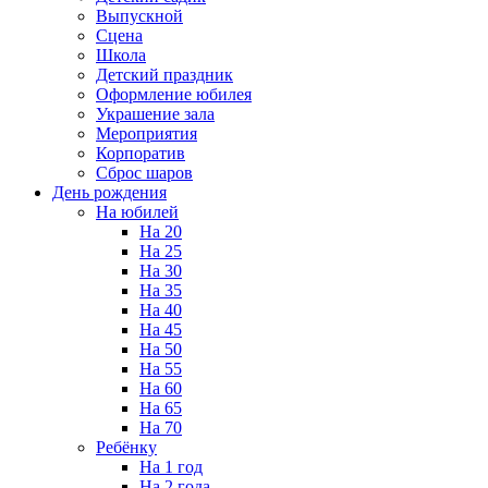
Выпускной
Сцена
Школа
Детский праздник
Оформление юбилея
Украшение зала
Мероприятия
Корпоратив
Сброс шаров
День рождения
На юбилей
На 20
На 25
На 30
На 35
На 40
На 45
На 50
На 55
На 60
На 65
На 70
Ребёнку
На 1 год
На 2 года