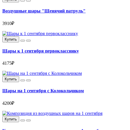
Воздушные шары "Щенячий патруль"
3910₽
Купить
Шары к 1 сентября первокласснику
4175₽
Купить
Шары на 1 сентября с Колокольчиком
4200₽
Купить